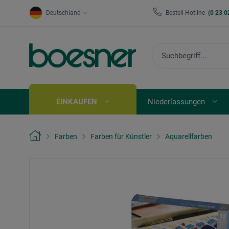
Deutschland
Bestell-Hotline
(0 23 0
EINKAUFEN
Niederlassungen
Farben
Farben für Künstler
Aquarellfarben