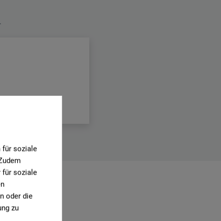
.
für soziale
. Zudem
für soziale
en
0)
n oder die
ung zu