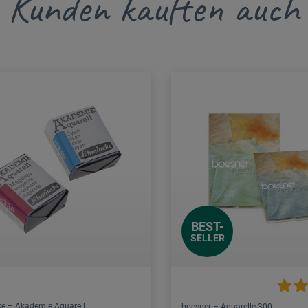
Kunden kauften auch
BEST-
SELLER
e – Akademie Aquarell
boesner – Aquarelle 300