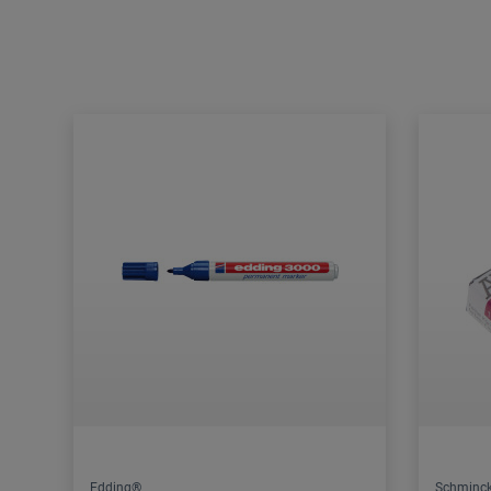
Edding®
Schminck