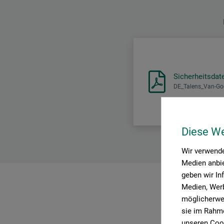
Sicherheitsdat
DE_Talens_Van-Go
Diese W
Wir verwende
Medien anbie
geben wir In
Medien, Werb
P
möglicherwei
sie im Rahme
unseren Cook