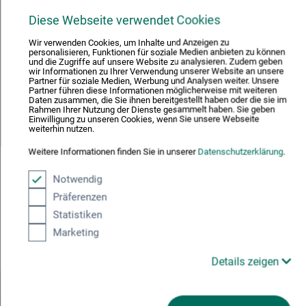
Um den Vorgang bearbeiten zu können, benötigen wir von
Ihnen personenbezogene Daten. Einzelheiten zur Speicherung
Diese Webseite verwendet Cookies
und Nutzung Ihrer Daten finden Sie in unserer
Wir verwenden Cookies, um Inhalte und Anzeigen zu
Datenschutzerklärung.
personalisieren, Funktionen für soziale Medien anbieten zu können
und die Zugriffe auf unsere Website zu analysieren. Zudem geben
wir Informationen zu Ihrer Verwendung unserer Website an unsere
Die
Datenschutzerklärung
habe ich zur Kenntnis
Partner für soziale Medien, Werbung und Analysen weiter. Unsere
Partner führen diese Informationen möglicherweise mit weiteren
genommen.
Daten zusammen, die Sie ihnen bereitgestellt haben oder die sie im
Rahmen Ihrer Nutzung der Dienste gesammelt haben. Sie geben
Einwilligung zu unseren Cookies, wenn Sie unsere Webseite
weiterhin nutzen.
Weitere Informationen finden Sie in unserer
Datenschutzerklärung
.
Notwendig
Präferenzen
Statistiken
Marketing
ANFRAGE ABSENDEN
Details zeigen
Willkommen in der boesner