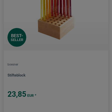
BEST-
SELLER
boesner
Stifteblock
23,85
*
EUR