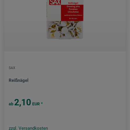
SAX
Reißnägel
2,10
*
ab
EUR
zzgl. Versandkosten