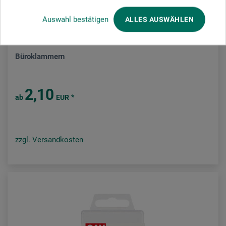
Auswahl bestätigen
ALLES AUSWÄHLEN
SAX
Büroklammern
2,10
*
ab
EUR
zzgl. Versandkosten