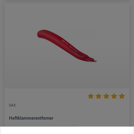
SAX
Heftklammerentferner