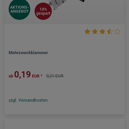
AKTIONS-
10%
ANGEBOT
gespart
Mehrzweckklammer
0,19
*
0,21 EUR
ab
EUR
zzgl. Versandkosten