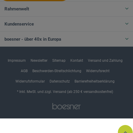
Rahmenwelt
Kundenservice
boesner - über 40x in Europa
Impressum
Newsletter
Sitemap
Kontakt
Versand und Zahlung
AGB
Beschwerden-Streitschlichtung
Widerrufsrecht
Widerrufsformular
Datenschutz
Barrierefreiheitserklärung
* Inkl. MwSt. und zzgl. Versand (ab 250 € versandkostenfrei)