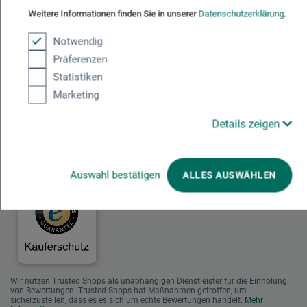
für Deutschland am dualen System Der Grüne Punkt beteiligen.
Weitere Informationen finden Sie in unserer
Datenschutzerklärung
.
Weitere Informationen zu unserer Teilnahme können Sie diesem
Zertifikat
entnehmen.
Notwendig
Präferenzen
Zahlungsarten im Onlineshop
Statistiken
Marketing
Details zeigen
Das sagen unsere Kunden
Auswahl bestätigen
ALLES AUSWÄHLEN
Wir nutzen Trusted Shops als unabhängigen Dienstleister für die Einholung
von Bewertungen. Trusted Shops hat Maßnahmen getroffen, um
sicherzustellen, dass es es sich um echte Bewertungen handelt.
Mehr