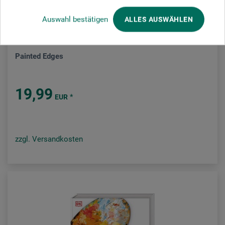
Auswahl bestätigen
ALLES AUSWÄHLEN
frechverlag
Painted Edges
19,99
*
EUR
zzgl. Versandkosten