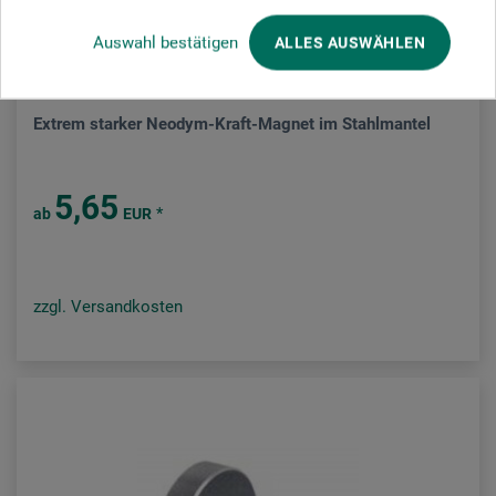
Auswahl bestätigen
ALLES AUSWÄHLEN
arteveri
Extrem starker Neodym-Kraft-Magnet im Stahlmantel
5,65
*
ab
EUR
zzgl. Versandkosten