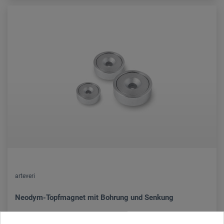
arteveri
Neodym-Topfmagnet mit Bohrung und Senkung