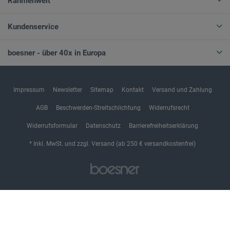
Rahmenwelt
Kundenservice
boesner - über 40x in Europa
Impressum
Newsletter
Sitemap
Kontakt
Versand und Zahlung
AGB
Beschwerden-Streitschlichtung
Widerrufsrecht
Widerrufsformular
Datenschutz
Barrierefreiheitserklärung
* Inkl. MwSt. und zzgl. Versand (ab 250 € versandkostenfrei)