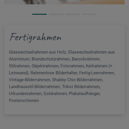
Fertigrahmen
Glaswechselrahmen aus Holz, Glaswechselrahmen aus
Seil- und Hängesysteme
Aluminium, Brandschutzrahmen, Barockrahmen,
Stilrahmen, Objektrahmen, Fotorahmen, Keilrahmen (+
Präsentationsmittel
Leinwand), Rahmenlose Bilderhalter, Fertig-Leerrahmen,
Vintage-Bilderrahmen, Shabby Chic-Bilderrahmen,
Flyframe/Schwebende Bildpräsentation
Landhausstil-Bilderrahmen, Trikot Bilderrahmen,
Urkundenrahmen, Goldrahmen, Plakataufhänger,
Posterschienen