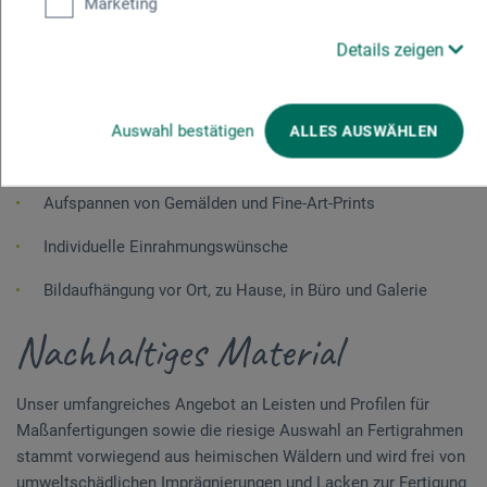
Marketing
Acrylglas-, Glas- und Spiegelzuschnitte
Details zeigen
Kaschierarbeiten
Aufspannen von Gemälden auf Keilrahmen
Auswahl bestätigen
ALLES AUSWÄHLEN
Veredelung von Kunstdrucken durch Fine-Art-Print
Aufspannen von Gemälden und Fine-Art-Prints
Individuelle Einrahmungswünsche
Bildaufhängung vor Ort, zu Hause, in Büro und Galerie
Nachhaltiges Material
Unser umfangreiches Angebot an Leisten und Profilen für
Maßanfertigungen sowie die riesige Auswahl an Fertigrahmen
stammt vorwiegend aus heimischen Wäldern und wird frei von
umweltschädlichen Imprägnierungen und Lacken zur Fertigung