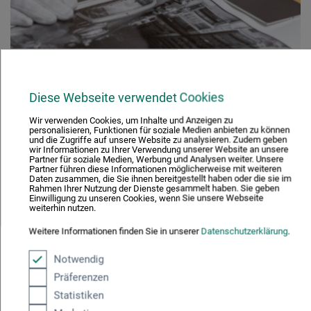
In unseren boesner-eigenen
Diese Webseite verwendet Cookies
Werkstätten finden Sie:
Wir verwenden Cookies, um Inhalte und Anzeigen zu
personalisieren, Funktionen für soziale Medien anbieten zu können
und die Zugriffe auf unsere Website zu analysieren. Zudem geben
wir Informationen zu Ihrer Verwendung unserer Website an unsere
Partner für soziale Medien, Werbung und Analysen weiter. Unsere
Individuelle Rahmenanfertigungen
Partner führen diese Informationen möglicherweise mit weiteren
Daten zusammen, die Sie ihnen bereitgestellt haben oder die sie im
Rahmen Ihrer Nutzung der Dienste gesammelt haben. Sie geben
Serienfertigungen in großen Stückzahlen
Einwilligung zu unseren Cookies, wenn Sie unsere Webseite
weiterhin nutzen.
Einrahmungen aller Art
Weitere Informationen finden Sie in unserer
Datenschutzerklärung
.
Brandschutzrahmen
Notwendig
Leistenzuschnitte
Präferenzen
Statistiken
Passepartout Zuschnitte individuell und in Serien