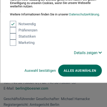
Einwilligung zu unseren Cookies, wenn Sie unsere Webseite
weiterhin nutzen.
Weitere Informationen finden Sie in unserer
Datenschutzerklärung
.
Verantwortlich für den Inhalt
Notwendig
der Seite
Präferenzen
Statistiken
Marketing
www.instagram.com/boesner_berlin
Details zeigen
boesner GmbH
Groß- und Einzelhandel für Künstlermaterialien
Nunsdorfer Ring 31
Auswahl bestätigen
ALLES AUSWÄHLEN
12277 Berlin
Tel.: +49 30 756567-0 | Fax: +49 30 756567-55
E-Mail:
berlin@boesner.com
Geschäftsführender Gesellschafter: Michael Harnacke
Registergericht: Amtsgericht Berlin