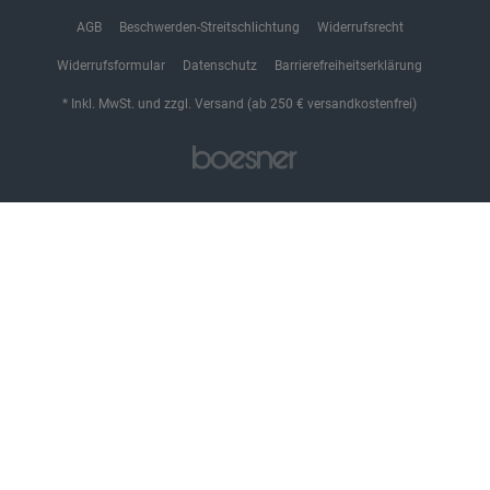
AGB
Beschwerden-Streitschlichtung
Widerrufsrecht
Widerrufsformular
Datenschutz
Barrierefreiheitserklärung
* Inkl. MwSt. und zzgl. Versand (ab 250 € versandkostenfrei)