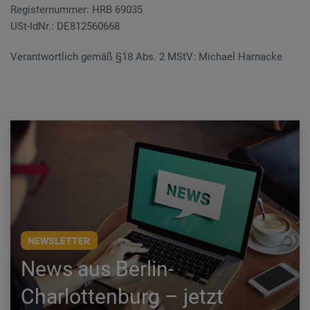
Registernummer: HRB 69035
USt-IdNr.: DE812560668
Verantwortlich gemäß §18 Abs. 2 MStV: Michael Harnacke
NEWSLETTER
News aus Berlin-
Charlottenburg – jetzt