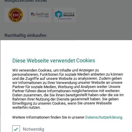
Ausgezeichnet sicher
Nachhaltig einkaufen
Diese Webseite verwendet Cookies
Wir verwenden Cookies, um Inhalte und Anzeigen zu
personalisieren, Funktionen für soziale Medien anbieten zu können
und die Zugriffe auf unsere Website zu analysieren. Zudem geben
wir Informationen zu Ihrer Verwendung unserer Website an unsere
Mit diesem Logo möchten wir zeigen, dass wir Kunde bei Der Grüne Punkt –
Partner für soziale Medien, Werbung und Analysen weiter. Unsere
Duales System Deutschland GmbH sind und unsere Verkaufsverpackungen
Partner führen diese Informationen möglicherweise mit weiteren
für Deutschland am dualen System Der Grüne Punkt beteiligen.
Daten zusammen, die Sie ihnen bereitgestellt haben oder die sie im
Rahmen Ihrer Nutzung der Dienste gesammelt haben. Sie geben
Weitere Informationen zu unserer Teilnahme können Sie diesem
Zertifikat
Einwilligung zu unseren Cookies, wenn Sie unsere Webseite
entnehmen.
weiterhin nutzen.
Weitere Informationen finden Sie in unserer
Datenschutzerklärung
.
Zahlungsarten im Onlineshop
Notwendig