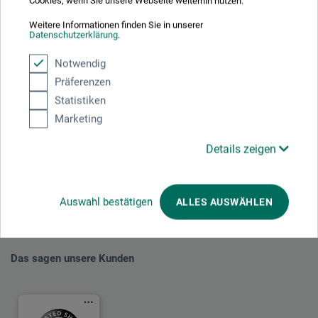
Cookies, wenn Sie unsere Webseite weiterhin nutzen.
Weitere Informationen finden Sie in unserer
Datenschutzerklärung
.
Notwendig
Präferenzen
Mit diesem Logo möchten wir zeigen, dass wir Kunde bei Der Grüne Punkt –
Statistiken
Duales System Deutschland GmbH sind und unsere Verkaufsverpackungen
für Deutschland am dualen System Der Grüne Punkt beteiligen.
Marketing
Weitere Informationen zu unserer Teilnahme können Sie diesem
Zertifikat
entnehmen.
Details zeigen
Zahlungsarten im Onlineshop
Auswahl bestätigen
ALLES AUSWÄHLEN
Das sagen unsere Kunden