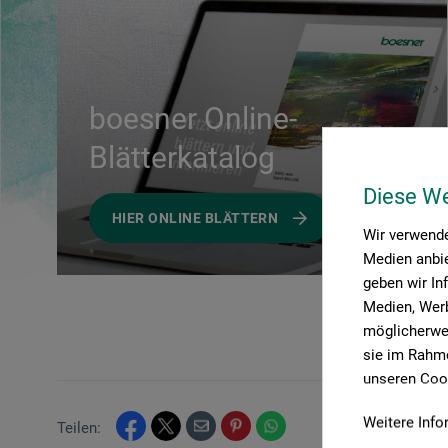
boesner Online-
Blätterkatalog
Diese W
HIER ONLINE BLÄTTERN
Wir verwende
Medien anbie
geben wir In
Medien, Werb
möglicherwei
sie im Rahme
unseren Cook
Weitere Info
Teilen: