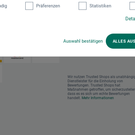
dig
Präferenzen
Statistiken
Deta
en im Onlineshop
Das sagen unsere Kunden
Auswahl bestätigen
ALLES AU
Wir nutzen Trusted Shops als unabhängi
Dienstleister für die Einholung von
Bewertungen. Trusted Shops hat
Maßnahmen getroffen, um sicherzustellen
dass es es sich um echte Bewertungen
handelt.
Mehr Informationen