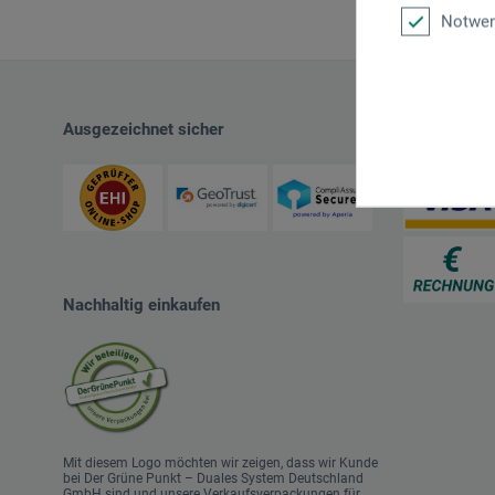
Notwen
Ausgezeichnet sicher
Zahlungsart
Nachhaltig einkaufen
Mit diesem Logo möchten wir zeigen, dass wir Kunde
bei Der Grüne Punkt – Duales System Deutschland
GmbH sind und unsere Verkaufsverpackungen für