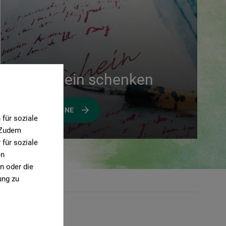
Gutschein schenken
GUTSCHEINE
für soziale
. Zudem
für soziale
en
n oder die
ung zu