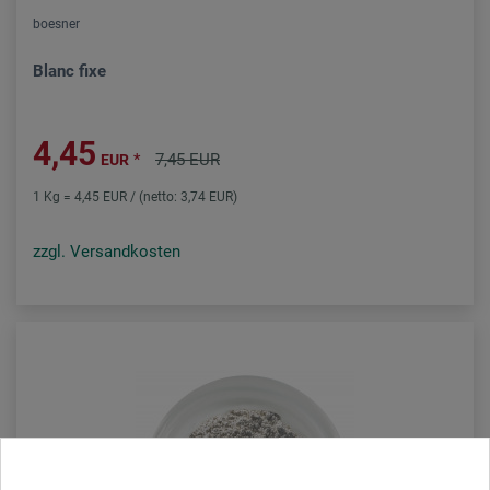
boesner
Blanc fixe
4,45
*
7,45 EUR
EUR
1 Kg = 4,45 EUR / (netto: 3,74 EUR)
zzgl. Versandkosten