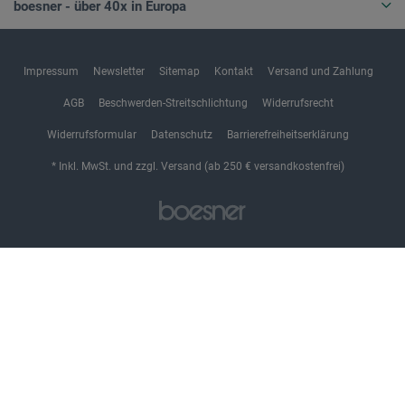
boesner - über 40x in Europa
Impressum
Newsletter
Sitemap
Kontakt
Versand und Zahlung
AGB
Beschwerden-Streitschlichtung
Widerrufsrecht
Widerrufsformular
Datenschutz
Barrierefreiheitserklärung
* Inkl. MwSt. und zzgl. Versand (ab 250 € versandkostenfrei)