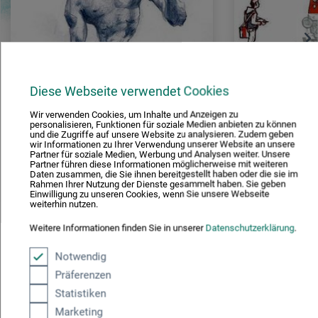
KURSE DER KUNSTFABRIK HANNOVER
WORKSHOP
Diese Webseite verwendet Cookies
3-TÄGIGER KURS
DARF ICH D
Wir verwenden Cookies, um Inhalte und Anzeigen zu
KUNSTFABRIK HANNOVER |
EINFACH ZU
personalisieren, Funktionen für soziale Medien anbieten zu können
und die Zugriffe auf unsere Website zu analysieren. Zudem geben
ÜBERTRIEBEN ÄHNLICH –
wir Informationen zu Ihrer Verwendung unserer Website an unsere
Partner für soziale Medien, Werbung und Analysen weiter. Unsere
PORTRÄTKARIKATUR
Partner führen diese Informationen möglicherweise mit weiteren
Hannover
Hannover
Daten zusammen, die Sie ihnen bereitgestellt haben oder die sie im
Rahmen Ihrer Nutzung der Dienste gesammelt haben. Sie geben
Einwilligung zu unseren Cookies, wenn Sie unsere Webseite
weiterhin nutzen.
Weitere Informationen finden Sie in unserer
Datenschutzerklärung
.
Notwendig
ALLE VERANSTALTUNGEN
Präferenzen
Statistiken
Marketing