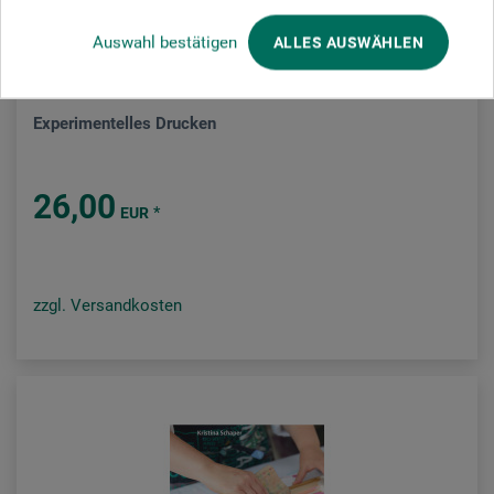
Auswahl bestätigen
ALLES AUSWÄHLEN
Haupt Verlag
Experimentelles Drucken
26,00
*
EUR
zzgl. Versandkosten