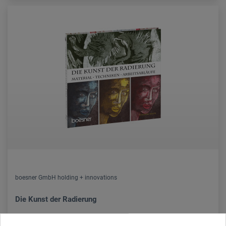
boesner GmbH holding + innovations
Die Kunst der Radierung