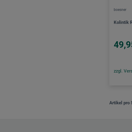
Sennelier – Raphaël
boesner
Springer
Kolintik 
Start
Tosh
49,9
Zank
zzgl. Ve
Artikel pro 