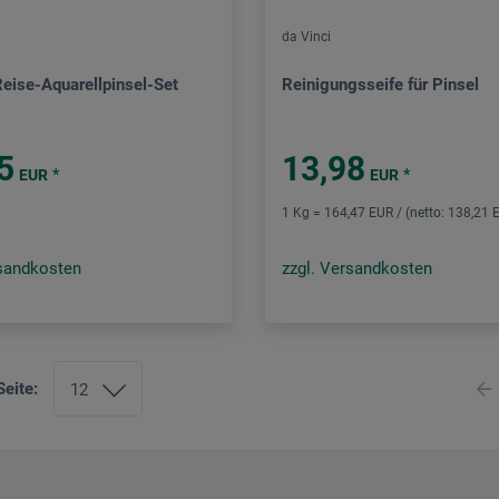
da Vinci
Reise-Aquarellpinsel-Set
Reinigungsseife für Pinsel
5
13,98
*
*
EUR
EUR
1 Kg = 164,47 EUR / (netto: 138,21 
rsandkosten
zzgl. Versandkosten
Seite: