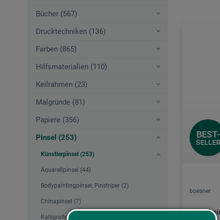
Bücher (567)
Drucktechniken (136)
Farben (865)
Hilfsmaterialien (110)
Keilrahmen (23)
Malgründe (81)
Papiere (356)
BEST-
Pinsel (253)
SELLE
Künstlerpinsel (253)
Aquarellpinsel (44)
Bodypaintingpinsel, Pinstriper (2)
boesner
Chinapinsel (7)
Pinselrei
Kalligrafiepinsel (3)