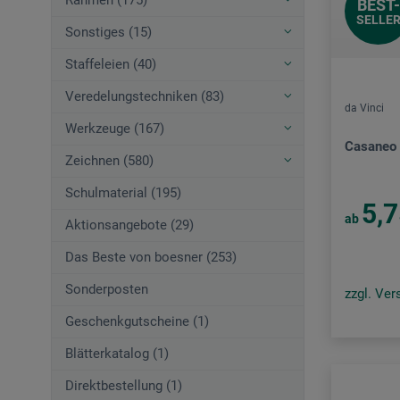
Rahmen (175)
BEST-
SELLE
Sonstiges (15)
Staffeleien (40)
Veredelungstechniken (83)
da Vinci
Werkzeuge (167)
Casaneo 
Zeichnen (580)
Schulmaterial (195)
5,
ab
Aktionsangebote (29)
Das Beste von boesner (253)
Sonderposten
zzgl. Ve
Geschenkgutscheine (1)
Blätterkatalog (1)
Direktbestellung (1)