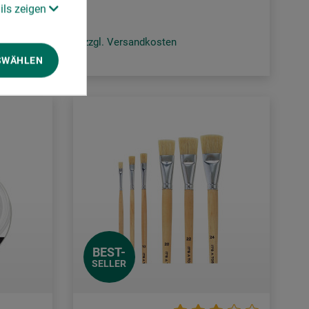
ils zeigen
zzgl. Versandkosten
SWÄHLEN
BEST-
SELLER