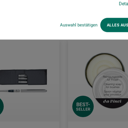
Deta
0 EUR / (netto: 20,59 EUR)
rsandkosten
zzgl. Versandkosten
Auswahl bestätigen
ALLES AU
BEST-
R
SELLER