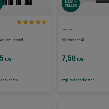
BEST-
R
SELLER
boesner
Aquarellpinsel
Malmesser XL
75
7,50
*
*
EUR
EUR
rsandkosten
zzgl. Versandkosten