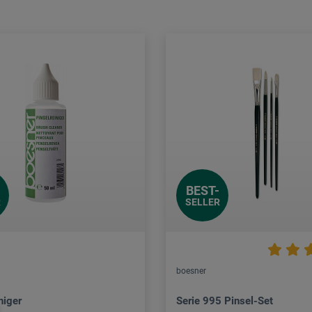
BEST-
R
SELLER
boesner
niger
Serie 995 Pinsel-Set