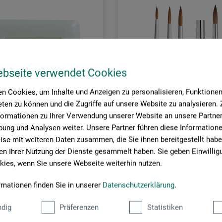
ebseite verwendet Cookies
BEST-
n Cookies, um Inhalte und Anzeigen zu personalisieren, Funktionen 
R
SELLER
ten zu können und die Zugriffe auf unsere Website zu analysieren
formationen zu Ihrer Verwendung unserer Website an unsere Partner 
ung und Analysen weiter. Unsere Partner führen diese Information
se mit weiteren Daten zusammen, die Sie ihnen bereitgestellt habe
boesner
n Ihrer Nutzung der Dienste gesammelt haben. Sie geben Einwillig
ies, wenn Sie unsere Webseite weiterhin nutzen.
fe
Kolintik Reise-Aquarellpinsel
rmationen finden Sie in unserer
Datenschutzerklärung
.
8,45
dig
Präferenzen
Statistiken
*
*
EUR
ab
EUR