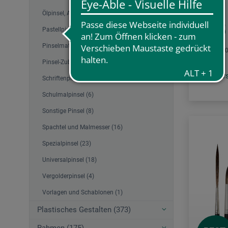
Ölpinsel, Acrylpinsel (81)
6,55
Pastellpinsel (3)
Pinselmatten mit Inhalt (1)
1 l = 131,0
Pinsel-Zubehör (34)
zzgl. Ve
Schriftenpinsel (2)
Schulmalpinsel (6)
Sonstige Pinsel (8)
Spachtel und Malmesser (16)
Spezialpinsel (23)
Universalpinsel (18)
Vergolderpinsel (4)
Vorlagen und Schablonen (1)
Plastisches Gestalten (373)