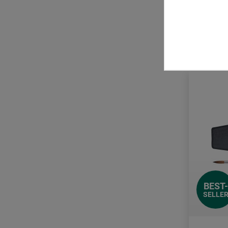
Caractere
1 Kg = 24,5
Color Expert
zzgl. Ve
da Vinci
Faber-Castell
Guardi
Habico
Laoshan
Lascaux
Mesko
Morani
BEST-
Pentel
SELLE
Raphaël
Seng