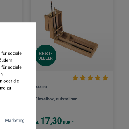
BEST-
für soziale
SELLER
. Zudem
für soziale
en
n oder die
boesner
ung zu
Pinselbox, aufstellbar
17,30
Marketing
*
ab
EUR