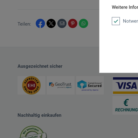
Weitere Info
Notwen
Teilen:
Ausgezeichnet sicher
Zahlungsart
Nachhaltig einkaufen