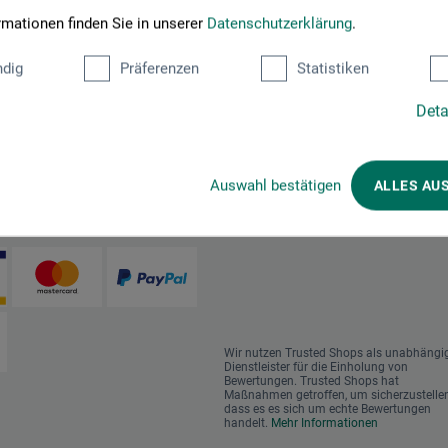
rmationen finden Sie in unserer
Datenschutzerklärung
.
dig
Präferenzen
Statistiken
Deta
Auswahl bestätigen
ALLES AU
en im Onlineshop
Das sagen unsere Kunden
Wir nutzen Trusted Shops als unabhängi
Dienstleister für die Einholung von
Bewertungen. Trusted Shops hat
Maßnahmen getroffen, um sicherzustellen
dass es es sich um echte Bewertungen
handelt.
Mehr Informationen