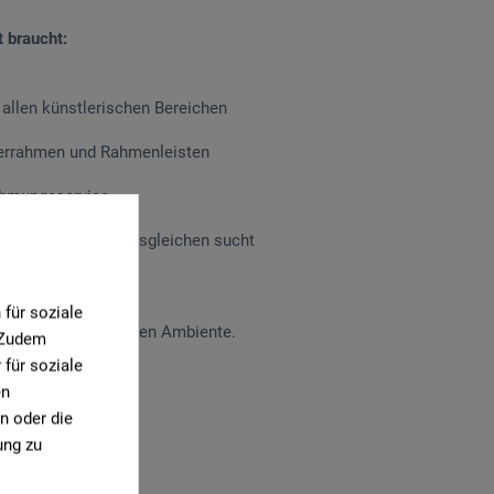
t braucht:
 allen künstlerischen Bereichen
derrahmen und Rahmenleisten
ahmungsservice
 Medien, das seinesgleichen sucht
eranstaltungen
für soziale
genden, künstlerischen Ambiente.
. Zudem
für soziale
en
n oder die
ung zu