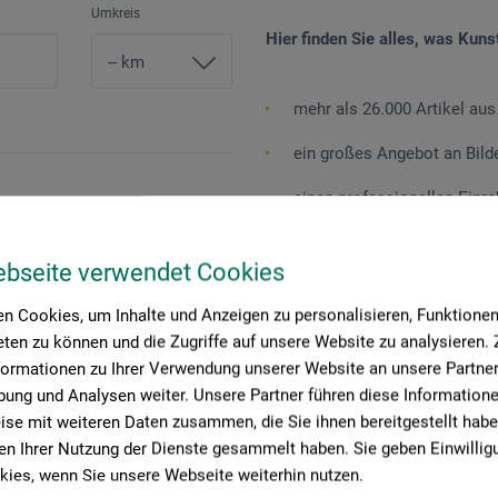
Umkreis
Hier finden Sie alles, was Kuns
mehr als 26.000 Artikel aus
ein großes Angebot an Bil
einen professionellen Einr
ein Angebot an Büchern und
ebseite verwendet Cookies
Workshops, Seminare und V
n Cookies, um Inhalte und Anzeigen zu personalisieren, Funktionen 
... und das alles in einem anre
ten zu können und die Zugriffe auf unsere Website zu analysieren
formationen zu Ihrer Verwendung unserer Website an unsere Partner 
ung und Analysen weiter. Unsere Partner führen diese Information
se mit weiteren Daten zusammen, die Sie ihnen bereitgestellt habe
n Ihrer Nutzung der Dienste gesammelt haben. Sie geben Einwillig
ies, wenn Sie unsere Webseite weiterhin nutzen.