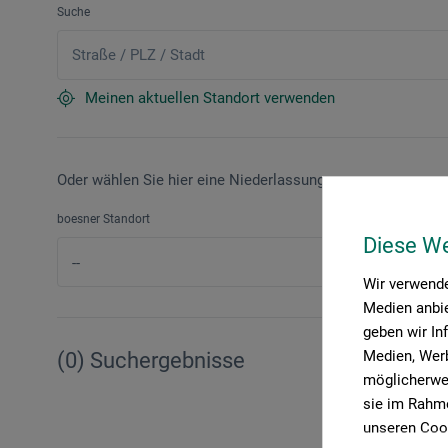
Suche
Meinen aktuellen Standort verwenden
Oder wählen Sie hier eine Niederlassung aus:
boesner Standort
Diese W
Wir verwende
Medien anbie
geben wir In
Medien, Werb
(0) Suchergebnisse
möglicherwei
sie im Rahme
unseren Cook