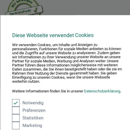
Diese Webseite verwendet Cookies
Mit diesem Logo möchten wir zeigen, dass wir Kunde bei Der Grüne Punkt –
Duales System Deutschland GmbH sind und unsere Verkaufsverpackungen
Wir verwenden Cookies, um Inhalte und Anzeigen zu
für Deutschland am dualen System Der Grüne Punkt beteiligen.
personalisieren, Funktionen für soziale Medien anbieten zu können
und die Zugriffe auf unsere Website zu analysieren. Zudem geben
Weitere Informationen zu unserer Teilnahme können Sie diesem
Zertifikat
wir Informationen zu Ihrer Verwendung unserer Website an unsere
entnehmen.
Partner für soziale Medien, Werbung und Analysen weiter. Unsere
Partner führen diese Informationen möglicherweise mit weiteren
Daten zusammen, die Sie ihnen bereitgestellt haben oder die sie im
Zahlungsarten im Onlineshop
Rahmen Ihrer Nutzung der Dienste gesammelt haben. Sie geben
Einwilligung zu unseren Cookies, wenn Sie unsere Webseite
weiterhin nutzen.
Weitere Informationen finden Sie in unserer
Datenschutzerklärung
.
Notwendig
Das sagen unsere Kunden
Präferenzen
Statistiken
Marketing