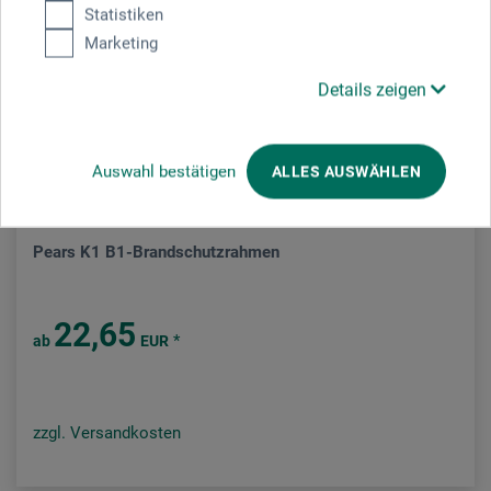
Statistiken
Marketing
Details zeigen
Auswahl bestätigen
ALLES AUSWÄHLEN
boesner
Pears K1 B1-Brandschutzrahmen
22,65
*
ab
EUR
zzgl. Versandkosten