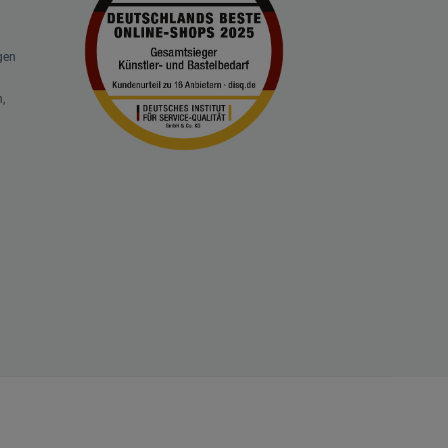
gen
,