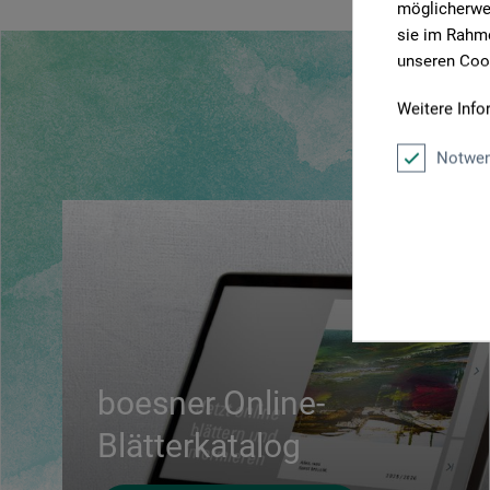
möglicherwei
sie im Rahme
unseren Cook
Will
Weitere Info
Notwen
boesner Online-
Blätterkatalog