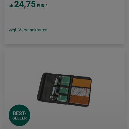
24,75
*
ab
EUR
zzgl. Versandkosten
BEST-
SELLER