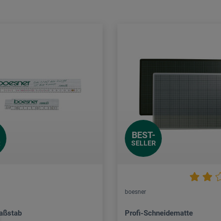
BEST-
R
SELLER
boesner
aßstab
Profi-Schneidematte