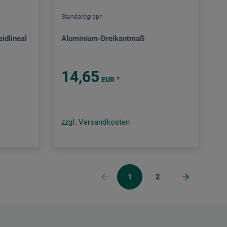
Standardgraph
idlineal
Aluminium-Dreikantmaß
14,65
*
EUR
zzgl. Versandkosten
1
2