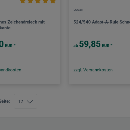
Logan
hes Zeichendreieck mit
524/540 Adapt-A-Rule Schne
kante
0
59,85
*
*
EUR
ab
EUR
rsandkosten
zzgl. Versandkosten
Seite: