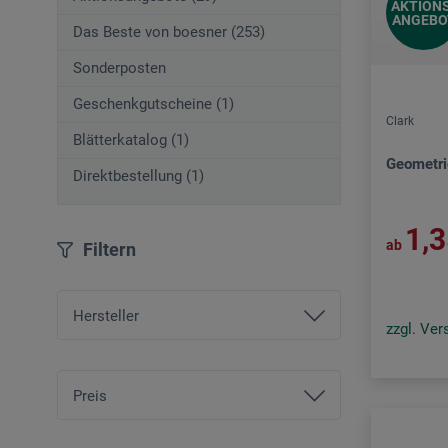
AKTIONS
ANGEBO
Das Beste von boesner (253)
Sonderposten
Geschenkgutscheine (1)
Clark
Blätterkatalog (1)
Geometri
Direktbestellung (1)
1,
ab
Filtern
Hersteller
zzgl. Ve
boesner
Clark
Preis
Logan