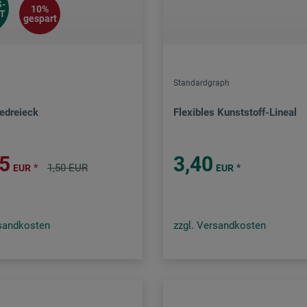
-
10%
T
gespart
Standardgraph
edreieck
Flexibles Kunststoff-Lineal
35
3,40
*
1,50 EUR
*
EUR
EUR
rsandkosten
zzgl. Versandkosten