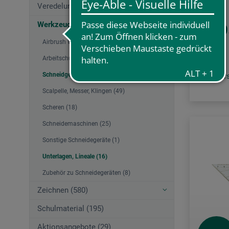
Veredelungstechniken (83)
Werkzeuge (167)
2,
ab
Airbrush Werkzeuge (38)
Arbeitschutz (12)
Schneidgeräte (117)
zzgl. Ve
Scalpelle, Messer, Klingen (49)
Scheren (18)
Schneidemaschinen (25)
Sonstige Schneidegeräte (1)
Unterlagen, Lineale (16)
Zubehör zu Schneidegeräten (8)
Zeichnen (580)
Schulmaterial (195)
Aktionsangebote (29)