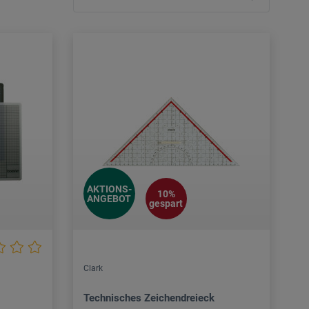
AKTIONS-
10%
ANGEBOT
gespart
Clark
Technisches Zeichendreieck