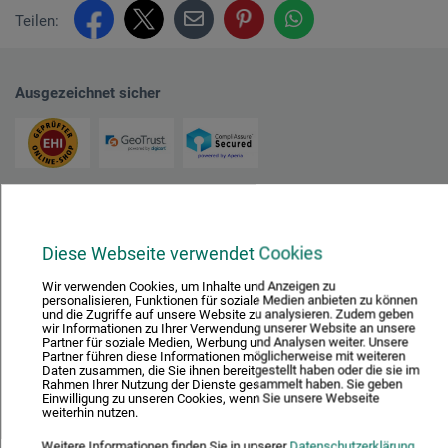
Teilen:
Ausgezeichnet sicher
Nachhaltig einkaufen
Diese Webseite verwendet Cookies
Wir verwenden Cookies, um Inhalte und Anzeigen zu
personalisieren, Funktionen für soziale Medien anbieten zu können
und die Zugriffe auf unsere Website zu analysieren. Zudem geben
wir Informationen zu Ihrer Verwendung unserer Website an unsere
Partner für soziale Medien, Werbung und Analysen weiter. Unsere
Partner führen diese Informationen möglicherweise mit weiteren
Daten zusammen, die Sie ihnen bereitgestellt haben oder die sie im
Mit diesem Logo möchten wir zeigen, dass wir Kunde bei Der Grüne Punkt –
Rahmen Ihrer Nutzung der Dienste gesammelt haben. Sie geben
Duales System Deutschland GmbH sind und unsere Verkaufsverpackungen
Einwilligung zu unseren Cookies, wenn Sie unsere Webseite
für Deutschland am dualen System Der Grüne Punkt beteiligen.
weiterhin nutzen.
Weitere Informationen zu unserer Teilnahme können Sie diesem
Zertifikat
Weitere Informationen finden Sie in unserer
Datenschutzerklärung
.