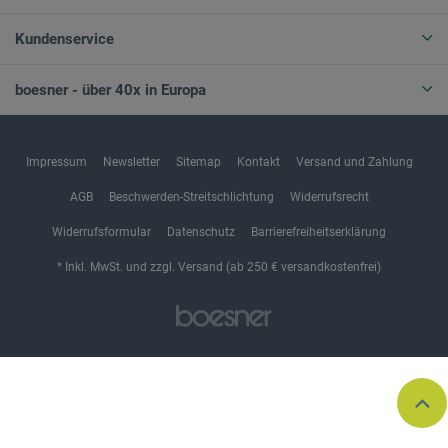
Kundenservice
boesner - über 40x in Europa
Impressum
Newsletter
Sitemap
Kontakt
Versand und Zahlung
AGB
Beschwerden-Streitschlichtung
Widerrufsrecht
Widerrufsformular
Datenschutz
Barrierefreiheitserklärung
* Inkl. MwSt. und zzgl. Versand (ab 250 € versandkostenfrei)