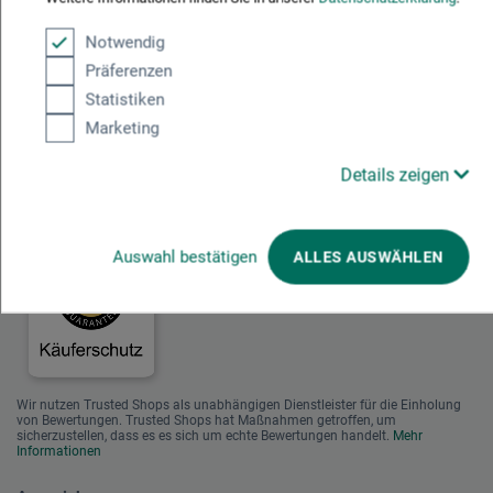
entnehmen.
Notwendig
Zahlungsarten im Onlineshop
Präferenzen
Statistiken
Marketing
Details zeigen
Das sagen unsere Kunden
Auswahl bestätigen
ALLES AUSWÄHLEN
Wir nutzen Trusted Shops als unabhängigen Dienstleister für die Einholung
von Bewertungen. Trusted Shops hat Maßnahmen getroffen, um
sicherzustellen, dass es es sich um echte Bewertungen handelt.
Mehr
Informationen