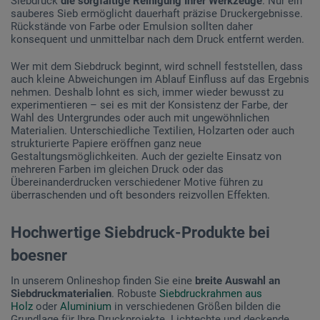
Siebdruck
die sorgfältige Reinigung Ihrer Werkzeuge
. Nur ein
sauberes Sieb ermöglicht dauerhaft präzise Druckergebnisse.
Rückstände von Farbe oder Emulsion sollten daher
konsequent und unmittelbar nach dem Druck entfernt werden.
Wer mit dem Siebdruck beginnt, wird schnell feststellen, dass
auch kleine Abweichungen im Ablauf Einfluss auf das Ergebnis
nehmen. Deshalb lohnt es sich, immer wieder bewusst zu
experimentieren – sei es mit der Konsistenz der Farbe, der
Wahl des Untergrundes oder auch mit ungewöhnlichen
Materialien. Unterschiedliche Textilien, Holzarten oder auch
strukturierte Papiere eröffnen ganz neue
Gestaltungsmöglichkeiten. Auch der gezielte Einsatz von
mehreren Farben im gleichen Druck oder das
Übereinanderdrucken verschiedener Motive führen zu
überraschenden und oft besonders reizvollen Effekten.
Hochwertige Siebdruck-Produkte bei
boesner
In unserem Onlineshop finden Sie eine
breite Auswahl an
Siebdruckmaterialien
. Robuste
Siebdruckrahmen aus
Holz
oder
Aluminium
in verschiedenen Größen bilden die
Grundlage für Ihre Druckprojekte. Lichtechte und deckende