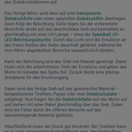
des Siebdruckrahmens auf.
Das fertige Motiv wird dann auf eine
transparente
Siebdruckfolie
oder einen speziellen
Siebdruckfilm
übertragen.
Dann folgt die Belichtung. Dafür legen Sie die vorbereitete
Motivfolie direkt auf das beschichtete Sieb und bestrahlen es
gleichmäßig mit einer UV-Lampe – etwa der
Speedball UV-
LED-Belichtungsleuchte
. Durch das Licht wird die Emulsion an
den freien Stellen des Siebs dauerhaft gehärtet, während die
vom Motiv abgedeckten Bereiche wasserlöslich bleiben.
Nach der Belichtung wird das Sieb mit Wasser gereinigt. Dabei
lösen sich die unbelichteten Teile der Emulsion und geben das
Motiv im Gewebe des Siebs frei. Zurück bleibt eine präzise
Schablone für den Druckvorgang.
Dabei wird das fertige Sieb auf das gewünschte Material –
beispielsweise Textilien, Papier oder eine
Siebdruckplatte
–
aufgelegt. Nun tragen Sie die
Siebdruckfarbe
auf das Motiv auf
und ziehen mit einer Rakel gleichmäßig über das Sieb. Dabei
wird die Farbe durch die offenen Bereiche auf das
darunterliegende Material gedrückt.
Abschließend muss der Druck gut trocknen. Bei Textilien kann
es je nach verwendeter Farbe hilfreich sein, den Farbauftrag