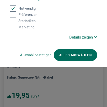
Notwendig
Präferenzen
Statistiken
Marketing
Details zeigen
Auswahl bestätigen
ALLES AUSWÄHLEN
Speedball
Fabric Squeegee Nitril-Rakel
19,95
*
ab
EUR