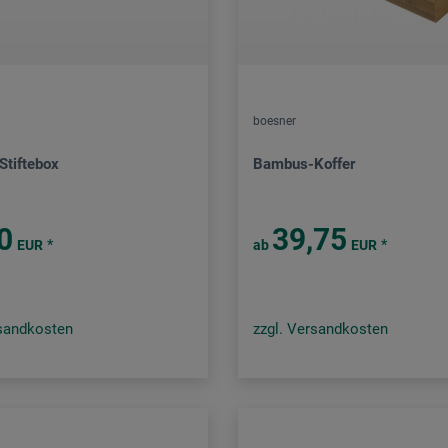
boesner
tiftebox
Bambus-Koffer
0
39,75
*
*
EUR
ab
EUR
rsandkosten
zzgl. Versandkosten