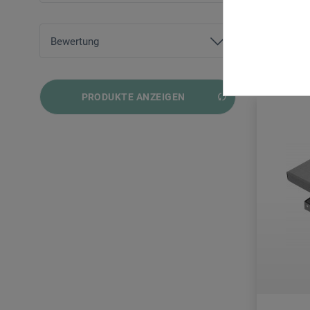
boesner
von
2,95 EUR
bis
39,75 EUR
Bewertung
zzgl. Ve
und mehr
PRODUKTE ANZEIGEN
und mehr
und mehr
und mehr