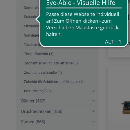
Hartpapp
Sammel-, Präsentationsmappen (20)
4,
Schaufeln (2)
ab
Sitzmöbel (4)
Sonstiges Aufbewahrung (1)
zzgl. Ve
Taschen und Transportzubehör (11)
Tische-Zubehör (3)
Zeichentische und Ateliertische (3)
Zeichnungsschränke (4)
Zubehör für Schränke und Mappen (4)
Beleuchtung (29)
Bücher (567)
Drucktechniken (136)
Farben (865)