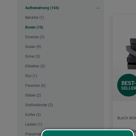
Aufbewahrung (104)
Behälter (1)
Boxen (10)
Diverses (3)
Dosen (9)
Eimer (3)
Etiketten (2)
Etui (1)
BEST-
Flaschen (6)
SELLE
Gläser (2)
Grafikständer (2)
Koffer (3)
BLACK BO
Leisten (1)
Schwarze
Präsentation (9)