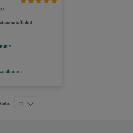
XES
chaumstoffinlett
*
EUR
rsandkosten
Seite: