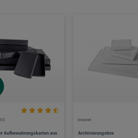
R
XES
boesner
r Aufbewahrungskarton aus
Archivierungsbox