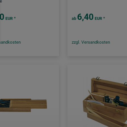
e
80
6,40
*
*
EUR
ab
EUR
rsandkosten
zzgl. Versandkosten