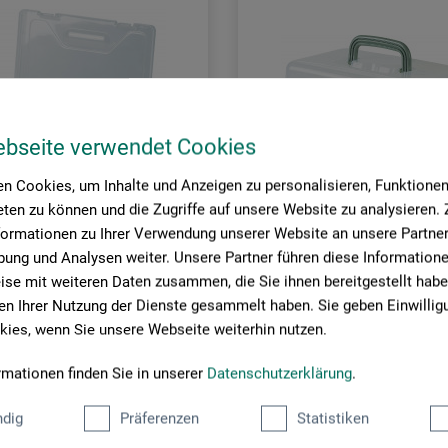
ebseite verwendet Cookies
n Cookies, um Inhalte und Anzeigen zu personalisieren, Funktionen 
ten zu können und die Zugriffe auf unsere Website zu analysieren
formationen zu Ihrer Verwendung unserer Website an unsere Partner 
ung und Analysen weiter. Unsere Partner führen diese Information
se mit weiteren Daten zusammen, die Sie ihnen bereitgestellt habe
ars nova
n Ihrer Nutzung der Dienste gesammelt haben. Sie geben Einwillig
ies, wenn Sie unsere Webseite weiterhin nutzen.
enbox
Praktische Box
rmationen finden Sie in unserer
Datenschutzerklärung
.
5
29,85
dig
Präferenzen
Statistiken
*
*
EUR
EUR