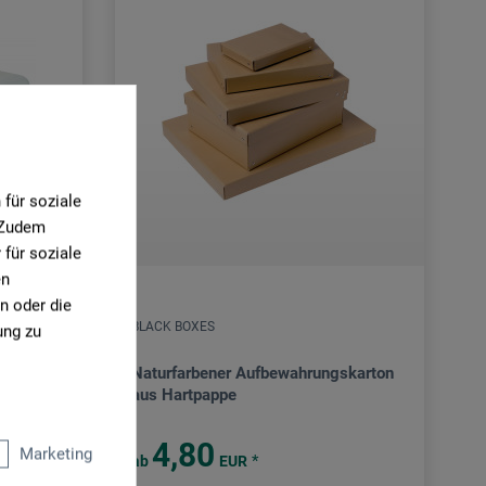
für soziale
. Zudem
für soziale
en
n oder die
BLACK BOXES
ung zu
Naturfarbener Aufbewahrungskarton
aus Hartpappe
4,80
Marketing
*
ab
EUR