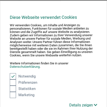
Diese Webseite verwendet Cookies
Wir verwenden Cookies, um Inhalte und Anzeigen zu
personalisieren, Funktionen für soziale Medien anbieten zu
können und die Zugriffe auf unsere Website zu analysieren.
Mit diesem Logo möchten wir zeigen, dass wir Kunde bei Der Grüne Punkt –
Zudem geben wir Informationen zu Ihrer Verwendung unserer
Duales System Deutschland GmbH sind und unsere Verkaufsverpackungen
Website an unsere Partner für soziale Medien, Werbung und
für Deutschland am dualen System Der Grüne Punkt beteiligen.
Analysen weiter. Unsere Partner führen diese Informationen
möglicherweise mit weiteren Daten zusammen, die Sie ihnen
Weitere Informationen zu unserer Teilnahme können Sie diesem
Zertifikat
bereitgestellt haben oder die sie im Rahmen Ihrer Nutzung der
entnehmen.
Dienste gesammelt haben. Sie geben Einwilligung zu unseren
Cookies, wenn Sie unsere Webseite weiterhin nutzen.
Zahlungsarten im Onlineshop
Weitere Informationen finden Sie in unserer
Datenschutzerklärung
.
Notwendig
Präferenzen
Statistiken
Das sagen unsere Kunden
Marketing
Details zeigen