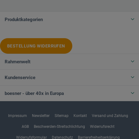
Produktkategorien
BESTELLUNG WIDERRUFEN
Rahmenwelt
Kundenservice
boesner - über 40x in Europa
Impressum
Newsletter
Sitemap
Kontakt
Versand und Zahlung
AGB
Beschwerden-Streitschlichtung
Widerrufsrecht
Widerrufsformular
Datenschutz
Barrierefreiheitserklärung