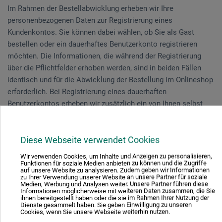
Im Rahmen der Bestellabwicklung erheben wir Ihre
personenbezogenen Daten zur Registrierung eines
Kundenkontos. Sie können dabei wählen, ob Sie als Gast
bestellen oder ein dauerhaftes Benutzerkonto registrieren
möchten. Die Informationen, die während der Registrierung
über die Pflichtfelder erhoben werden, sind in beiden Fällen
identisch und für die Abwicklung der Bestellung im Onlineshop
erforderlich. Bei Registrierung eines dauerhaften
Benutzerkontos erheben wir zusätzlich ein von Ihnen selbst
festgelegtes Passwort. Darüber hinaus können Sie freiwillig
zusätzliche Informationen bereitstellen, die aus Ihrer Sicht für
die Abwicklung der Bestellung erforderlich sind.
Diese Webseite verwendet Cookies
Wir verwenden Cookies, um Inhalte und Anzeigen zu personalisieren,
Eine Weitergabe Ihrer personenbezogenen Daten an Dritte (z.B.
Funktionen für soziale Medien anbieten zu können und die Zugriffe
auf unsere Website zu analysieren. Zudem geben wir Informationen
Versanddienstleister / Spedition) und Auftragsverarbeiter gem.
zu Ihrer Verwendung unserer Website an unsere Partner für soziale
Medien, Werbung und Analysen weiter. Unsere Partner führen diese
Art. 28 DSGVO erfolgt nur soweit dies für die Abwicklung der
Informationen möglicherweise mit weiteren Daten zusammen, die Sie
Bestellung erforderlich ist.
ihnen bereitgestellt haben oder die sie im Rahmen Ihrer Nutzung der
Dienste gesammelt haben. Sie geben Einwilligung zu unseren
Cookies, wenn Sie unsere Webseite weiterhin nutzen.
Zweck und Rechtsgrundlage