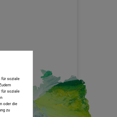
für soziale
. Zudem
für soziale
en
n oder die
ung zu