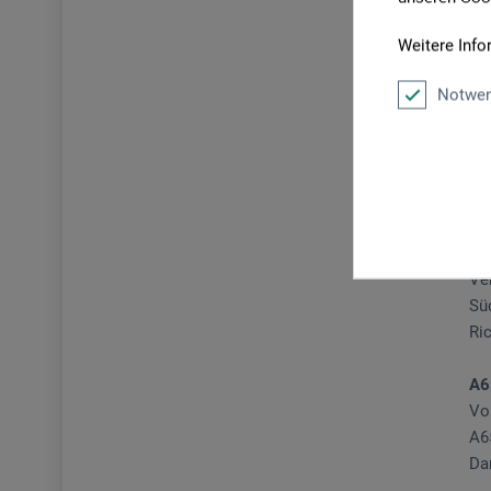
Sc
zw
Weitere Info
ab
Notwen
der
A6
We
de
Di
der
Ve
Sü
Ri
A6
Vo
A6
Da