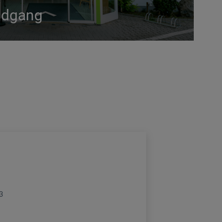
undgang
3