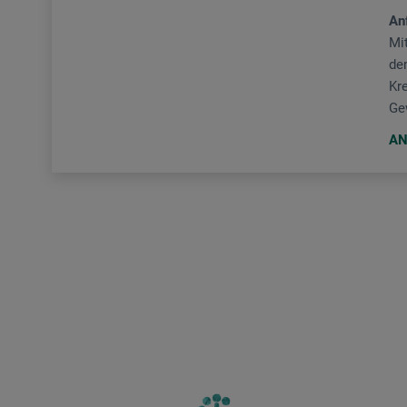
An
Mi
dem
Kre
Ge
AN