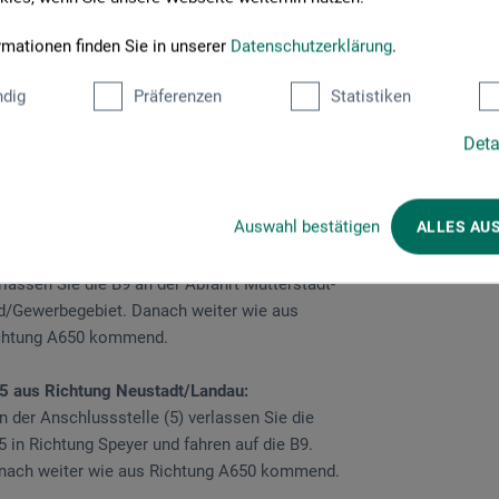
hifferstadt (auch geradeaus) fahren Sie am
eiten Kreisverkehr. Nach einigen Metern links
rmationen finden Sie in unserer
Datenschutzerklärung
.
biegen „An der Fohlenweide“. Sie finden uns an
dig
Präferenzen
Statistiken
 linken Straßenseite.
Deta
1 aus Richtung Frankenthal/Koblenz:
chseln Sie am Autobahnkreuz Mutterstadt von
r A61 auf die A65 in Richtung Mutterstadt.
Auswahl bestätigen
ALLES AU
ese verlassen Sie wiederum nach gut 2,5 km an
 B9 in Richtung Speyer und folgen dieser.
rlassen Sie die B9 an der Abfahrt Mutterstadt-
d/Gewerbegebiet. Danach weiter wie aus
chtung A650 kommend.
5 aus Richtung Neustadt/Landau:
n der Anschlussstelle (5) verlassen Sie die
5 in Richtung Speyer und fahren auf die B9.
nach weiter wie aus Richtung A650 kommend.