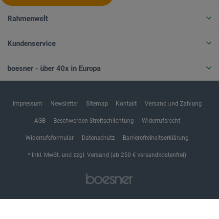
Rahmenwelt
Kundenservice
boesner - über 40x in Europa
Impressum
Newsletter
Sitemap
Kontakt
Versand und Zahlung
AGB
Beschwerden-Streitschlichtung
Widerrufsrecht
Widerrufsformular
Datenschutz
Barrierefreiheitserklärung
* Inkl. MwSt. und zzgl. Versand (ab 250 € versandkostenfrei)