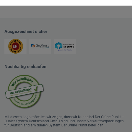
Ausgezeichnet sicher
Nachhaltig einkaufen
Mit diesem Logo möchten wir zeigen, dass wir Kunde bei Der Grüne Punkt –
Duales System Deutschland GmbH sind und unsere Verkaufsverpackungen
für Deutschland am dualen System Der Grüne Punkt beteiligen.