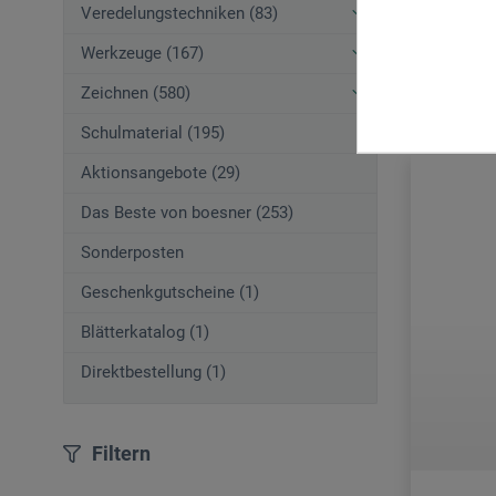
Veredelungstechniken (83)
Werkzeuge (167)
zzgl. Ve
Zeichnen (580)
Schulmaterial (195)
Aktionsangebote (29)
Das Beste von boesner (253)
Sonderposten
Geschenkgutscheine (1)
Blätterkatalog (1)
Direktbestellung (1)
Filtern