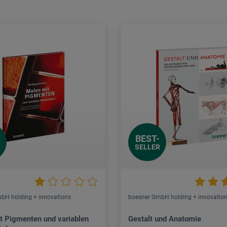
BEST-
R
SELLER
bH holding + innovations
boesner GmbH holding + innovatio
t Pigmenten und variablen
Gestalt und Anatomie