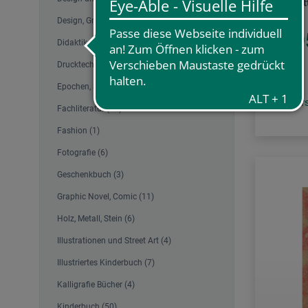
Bindemit
Design, Grafik (4)
19,9
Didaktik und Therapie (26)
Drucktechnik Bücher (14)
Epochen, Sammlungen (6)
zzgl. Ve
Fachliteratur (37)
Fashion (1)
Fotografie (6)
Geschenkbuch (3)
Graphic Novel, Comic (11)
Holz, Metall, Stein (6)
Illustrationen und Street Art (4)
Illustriertes Kinderbuch (7)
Kalligrafie Bücher (4)
Kinderbuch (50)