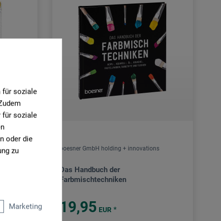
für soziale
. Zudem
für soziale
en
n oder die
boesner GmbH holding + innovations
ung zu
Das Handbuch der
Farbmischtechniken
19,95
Marketing
*
EUR