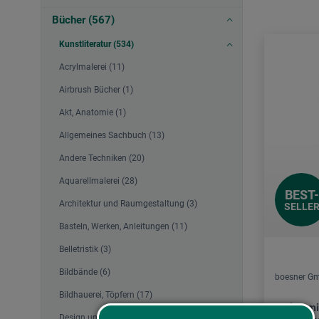
Bücher (567)
Kunstliteratur (534)
Acrylmalerei (11)
Airbrush Bücher (1)
Akt, Anatomie (1)
Allgemeines Sachbuch (13)
Andere Techniken (20)
Aquarellmalerei (28)
BEST-
Architektur und Raumgestaltung (3)
SELLE
Basteln, Werken, Anleitungen (11)
Belletristik (3)
Bildbände (6)
boesner Gm
Bildhauerei, Töpfern (17)
Malen mi
Design und Muster (1)