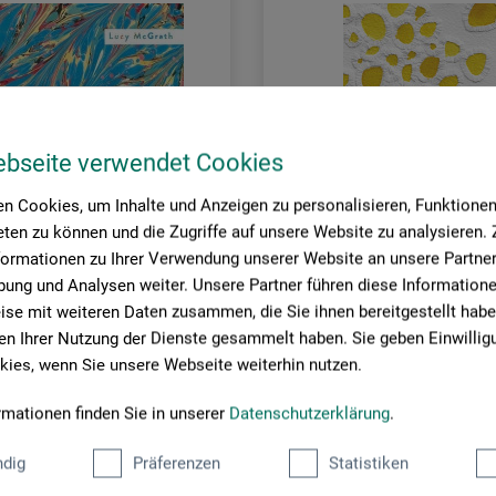
ebseite verwendet Cookies
n Cookies, um Inhalte und Anzeigen zu personalisieren, Funktionen 
ten zu können und die Zugriffe auf unsere Website zu analysieren
formationen zu Ihrer Verwendung unserer Website an unsere Partner 
ung und Analysen weiter. Unsere Partner führen diese Information
se mit weiteren Daten zusammen, die Sie ihnen bereitgestellt habe
ag
Haupt Verlag
n Ihrer Nutzung der Dienste gesammelt haben. Sie geben Einwillig
ies, wenn Sie unsere Webseite weiterhin nutzen.
armorieren
Papier prägen
rmationen finden Sie in unserer
Datenschutzerklärung
.
0
29,90
dig
Präferenzen
Statistiken
*
*
EUR
EUR