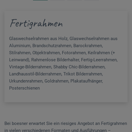
Fertigrahmen
Glaswechselrahmen aus Holz, Glaswechselrahmen aus
Seil- und Hängesysteme
Aluminium, Brandschutzrahmen, Barockrahmen,
Stilrahmen, Objektrahmen, Fotorahmen, Keilrahmen (+
Präsentationsmittel
Leinwand), Rahmenlose Bilderhalter, Fertig-Leerrahmen,
Vintage-Bilderrahmen, Shabby Chic-Bilderrahmen,
Flyframe/Schwebende Bildpräsentation
Landhausstil-Bilderrahmen, Trikot Bilderrahmen,
Urkundenrahmen, Goldrahmen, Plakataufhänger,
Posterschienen
Bei boesner erwartet Sie ein riesiges Angebot an Fertigrahmen
in vielen verschiedenen Formaten und Ausführungen –