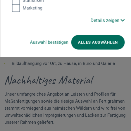
Statistiken
Kaschierarbeiten
Marketing
Aufspannen von Gemälden auf Keilrahmen
Details zeigen
Veredelung von Kunstdrucken durch Fine-Art-Print
Aufspannen von Gemälden und Fine-Art-Prints
Auswahl bestätigen
ALLES AUSWÄHLEN
Individuelle Einrahmungswünsche
Bildaufhängung vor Ort, zu Hause, in Büro und Galerie
Nachhaltiges Material
Unser umfangreiches Angebot an Leisten und Profilen für
Maßanfertigungen sowie die riesige Auswahl an Fertigrahmen
stammt vorwiegend aus heimischen Wäldern und wird frei von
umweltschädlichen Imprägnierungen und Lacken zur Fertigung
unserer Rahmen geliefert.