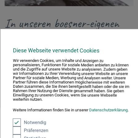
In unseren boesner-eigenen
Werkstätten finden Sie:
Diese Webseite verwendet Cookies
Individuelle Rahmenanfertigungen
Wir verwenden Cookies, um Inhalte und Anzeigen zu
personalisieren, Funktionen für soziale Medien anbieten zu können
Serienfertigungen in großen Stückzahlen
und die Zugriffe auf unsere Website zu analysieren. Zudem geben
wir Informationen zu Ihrer Verwendung unserer Website an unsere
Partner für soziale Medien, Werbung und Analysen weiter. Unsere
Einrahmungen aller Art
Partner führen diese Informationen möglicherweise mit weiteren
Daten zusammen, die Sie ihnen bereitgestellt haben oder die sie im
Rahmen Ihrer Nutzung der Dienste gesammelt haben. Sie geben
Brandschutzrahmen
Einwilligung zu unseren Cookies, wenn Sie unsere Webseite
weiterhin nutzen.
Leistenzuschnitte
Weitere Informationen finden Sie in unserer
Datenschutzerklärung
.
Passepartout Zuschnitte individuell und in Serien
Notwendig
Präferenzen
Acrylglas-, Glas- und Spiegelzuschnitte