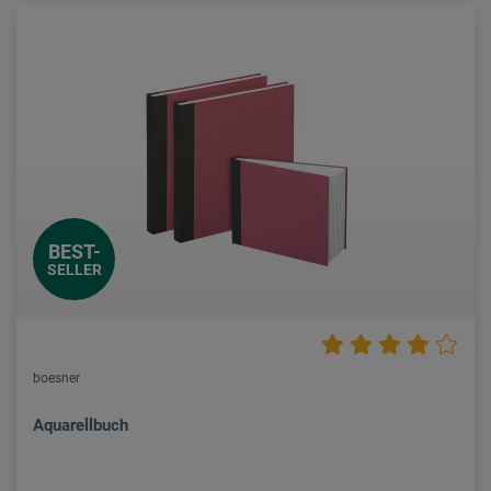
BEST-
SELLER
boesner
Aquarellbuch