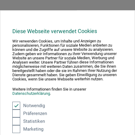
Diese Webseite verwendet Cookies
Hersteller-Kontakt
Wir verwenden Cookies, um Inhalte und Anzeigen zu
personalisieren, Funktionen für soziale Medien anbieten zu
können und die Zugriffe auf unsere Website zu analysieren.
Hier finden Sie die Kontaktdaten des Herstellers zu
Zudem geben wir Informationen zu Ihrer Verwendung unserer
Website an unsere Partner für soziale Medien, Werbung und
diesem Produkt.
Analysen weiter. Unsere Partner führen diese Informationen
möglicherweise mit weiteren Daten zusammen, die Sie ihnen
bereitgestellt haben oder die sie im Rahmen Ihrer Nutzung der
Dienste gesammelt haben. Sie geben Einwilligung zu unseren
boesner GmbH holding + innovations
Cookies, wenn Sie unsere Webseite weiterhin nutzen.
Gewerkenstr. 2
Weitere Informationen finden Sie in unserer
58456 Witten
Datenschutzerklärung
.
DE
pm@boesner.com
Notwendig
Präferenzen
Statistiken
Marketing