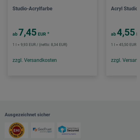
Studio-Acrylfarbe
Acryl Studio
7,45
4,55
*
ab
EUR
ab
E
1 l = 9,93 EUR / (netto: 8,34 EUR)
1 l = 45,50 EUR /
zzgl. Versandkosten
zzgl. Versan
Ausgezeichnet sicher