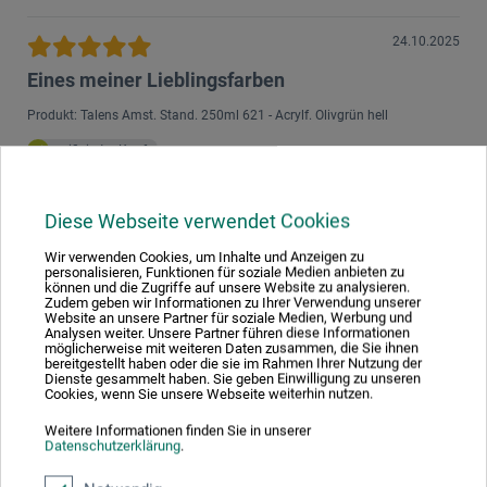
24.10.2025
Eines meiner Lieblingsfarben
Produkt: Talens Amst. Stand. 250ml 621 - Acrylf. Olivgrün hell
verifizierter Kauf
Tolle Konsistenz und leuchtende Farben, ich arbeite schon
viele Jahre und sehr gerne mit diesen Farben.
Diese Webseite verwendet Cookies
Wir verwenden Cookies, um Inhalte und Anzeigen zu
03.09.2024
personalisieren, Funktionen für soziale Medien anbieten zu
können und die Zugriffe auf unsere Website zu analysieren.
Sehr schöne Leuchtkraft, Deckung wie
Zudem geben wir Informationen zu Ihrer Verwendung unserer
Website an unsere Partner für soziale Medien, Werbung und
angegeben, gut zu verarbeiten
Analysen weiter. Unsere Partner führen diese Informationen
möglicherweise mit weiteren Daten zusammen, die Sie ihnen
Produkt: Talens Amst. Stand. 120ml 315 - Acrylf. Pyrrolrot
bereitgestellt haben oder die sie im Rahmen Ihrer Nutzung der
Dienste gesammelt haben. Sie geben Einwilligung zu unseren
Cookies, wenn Sie unsere Webseite weiterhin nutzen.
verifizierter Kauf
Weitere Informationen finden Sie in unserer
Ich habe 24 Acrylfarben von Amsterdam bestellt und bin mit
Datenschutzerklärung
.
allen sehr zufrieden.