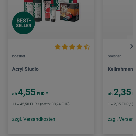
BEST-
SELLER
boesner
boesner
Acryl Studio
Keilrahmen C
4,55
2,35
*
ab
EUR
ab
E
1 l = 45,50 EUR / (netto: 38,24 EUR)
1 = 2,35 EUR / (n
zzgl. Versandkosten
zzgl. Versan