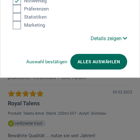
Notwendig
08.06.2023
Präferenzen
Amsterdam sind für mich die besten Acrylfarben
Statistiken
Marketing
Produkt: Talens Amst. Stand. 120ml 403 - Acrylf. Vandyckbraun
verifizierter Kauf
Details zeigen
Ich mag die Amsterdam Farben sehr gerne und kannte sie
bereits vorher. Der Preis ist meiner Meinung nach völlig in
Ordnung. Kann sie nur empfehlen, wenn jemand eine gute
Auswahl bestätigen
ALLES AUSWÄHLEN
Auswahl an wertiger Acrylfarbe sucht. + lässt sich gut
auftragen + praktische Dosierung + gute Farbdichte +
praktischer Verschluss + tolle Farben
05.02.2023
Royal Talens
Produkt: Talens Amst. Stand. 250ml 557 - Acrylf. Grünblau
verifizierter Kauf
Bewährte Qualität ... nutze sie seit Jahren!