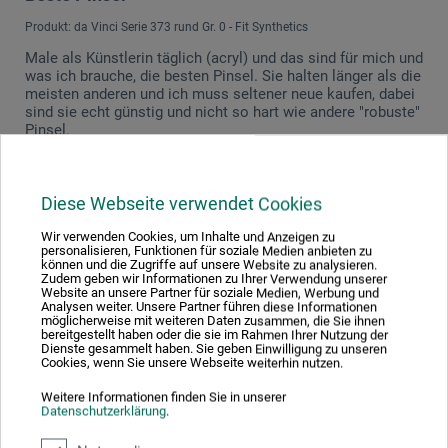
Produkt: da Vinci Serie 373 rund Gr. 0 - Fit Synthetics
Male als Künstlerin täglich (acryl) und das sind für mich und
was ich brauche, die besten Pinsel. Sie halten länger als die
meisten anderen und ich muss seltener neue kaufen, dabei
sind sie echt günstig und nicht so hart wie andere "robuste"
Pinsel.
14.07.2023
Diese Webseite verwendet Cookies
Mehr als ein Schulpinsel
Wir verwenden Cookies, um Inhalte und Anzeigen zu
Produkt: da Vinci Serie 5073 Gr. 30 - Fit Synthetics
personalisieren, Funktionen für soziale Medien anbieten zu
können und die Zugriffe auf unsere Website zu analysieren.
Mir wurden diese Pinsel bei Boesner in Klobermoor
Zudem geben wir Informationen zu Ihrer Verwendung unserer
empfohlen. Ich verwende sie hauptsächlich für die
Website an unsere Partner für soziale Medien, Werbung und
Analysen weiter. Unsere Partner führen diese Informationen
Acrylmalerei, wo sie selbst den teuren Pinseln in keinster
möglicherweise mit weiteren Daten zusammen, die Sie ihnen
Weise nachstehen. Der Farbauftrag ist perfekt und sie sind
bereitgestellt haben oder die sie im Rahmen Ihrer Nutzung der
wirklich robust. Sie sind weicher als ein Zenia, fast wie ein
Dienste gesammelt haben. Sie geben Einwilligung zu unseren
Cookies, wenn Sie unsere Webseite weiterhin nutzen.
Naturhaarpinsel und obendrein lassen sie sich auch noch
gut reinigen. Der kurze Griff ist für mich kein Problem, da
Weitere Informationen finden Sie in unserer
ich ja auch meinen Arm ausstrecken kann. ;-) Für mich ist
Datenschutzerklärung
.
das mehr als ein Geheimtipp!