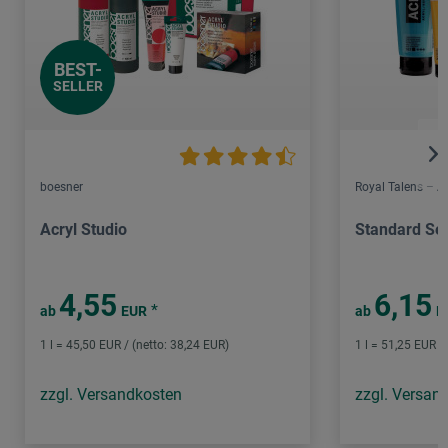
BEST-
SELLER
boesner
Royal Talens – 
Acryl Studio
Standard Ser
4,55
6,15
*
ab
EUR
ab
E
1 l = 45,50 EUR / (netto: 38,24 EUR)
1 l = 51,25 EUR /
zzgl. Versandkosten
zzgl. Versan