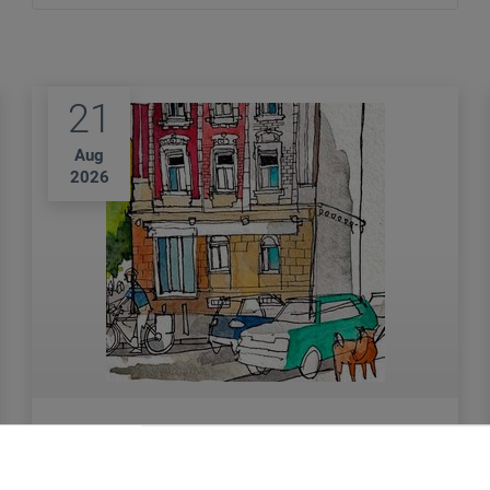
21
Aug
2026
STADTRÄUME – EINFACH ZEICHNEN
LERNEN