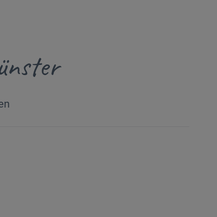
ünster
en