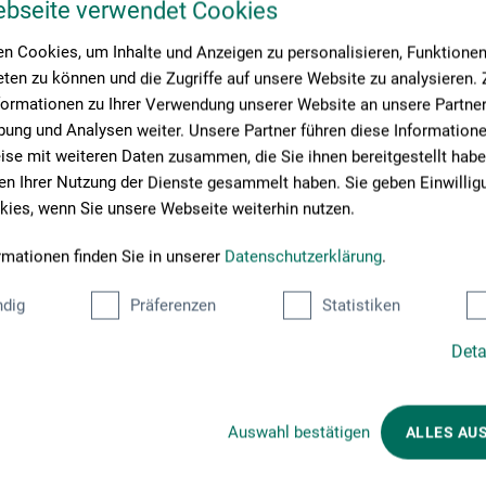
ebseite verwendet Cookies
21. Aug. 2026
n Cookies, um Inhalte und Anzeigen zu personalisieren, Funktionen 
10:30 - 16:30 Uhr
ten zu können und die Zugriffe auf unsere Website zu analysieren
formationen zu Ihrer Verwendung unserer Website an unsere Partner 
boesner Münster
ung und Analysen weiter. Unsere Partner führen diese Information
Till Lenecke
se mit weiteren Daten zusammen, die Sie ihnen bereitgestellt habe
n Ihrer Nutzung der Dienste gesammelt haben. Sie geben Einwillig
ies, wenn Sie unsere Webseite weiterhin nutzen.
29
rmationen finden Sie in unserer
Datenschutzerklärung
.
Aug
dig
Präferenzen
Statistiken
2026
Deta
Auswahl bestätigen
ALLES AU