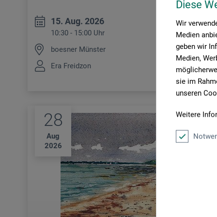
Diese W
15. Aug. 2026
Wir verwende
10:30 - 15:00 Uhr
Medien anbie
geben wir In
boesner Münster
Medien, Werb
Era Freidzon
möglicherwei
sie im Rahme
unseren Cook
28
Weitere Info
Aug
Notwen
2026