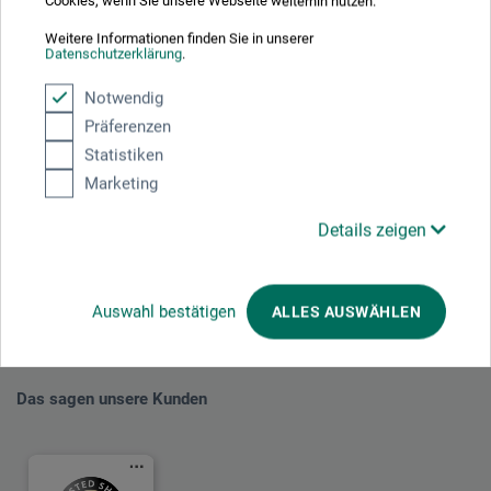
Cookies, wenn Sie unsere Webseite weiterhin nutzen.
Weitere Informationen finden Sie in unserer
Datenschutzerklärung
.
Notwendig
Präferenzen
Mit diesem Logo möchten wir zeigen, dass wir Kunde bei Der Grüne Punkt –
Statistiken
Duales System Deutschland GmbH sind und unsere Verkaufsverpackungen
für Deutschland am dualen System Der Grüne Punkt beteiligen.
Marketing
Weitere Informationen zu unserer Teilnahme können Sie diesem
Zertifikat
entnehmen.
Details zeigen
Zahlungsarten im Onlineshop
Auswahl bestätigen
ALLES AUSWÄHLEN
Das sagen unsere Kunden