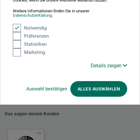
Cookies, wenn Sie unsere Webseite weiterhin nutzen.
Weitere Informationen finden Sie in unserer
Datenschutzerklärung
.
Notwendig
Präferenzen
Mit diesem Logo möchten wir zeigen, dass wir Kunde bei Der Grüne Punkt –
Statistiken
Duales System Deutschland GmbH sind und unsere Verkaufsverpackungen
für Deutschland am dualen System Der Grüne Punkt beteiligen.
Marketing
Weitere Informationen zu unserer Teilnahme können Sie diesem
Zertifikat
entnehmen.
Details zeigen
Zahlungsarten im Onlineshop
Auswahl bestätigen
ALLES AUSWÄHLEN
Das sagen unsere Kunden