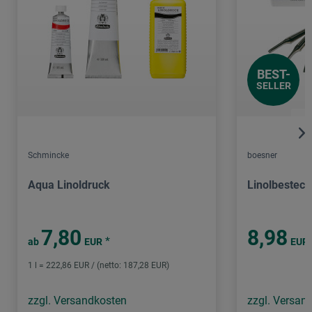
BEST-
SELLER
Schmincke
boesner
Aqua Linoldruck
Linolbesteck
7,80
8,98
*
ab
EUR
EUR
1 l = 222,86 EUR / (netto: 187,28 EUR)
zzgl. Versandkosten
zzgl. Versan