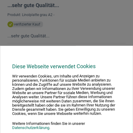
...sehr gute Qualität...
Produkt: Linolplatte grau A2 -
verifizierter Kauf
...sehr gute Qualität...
07.12.2022
Viel besser als das braune Linoleum.
Diese Webseite verwendet Cookies
Produkt: Linolplatte grau A4 -
Wir verwenden Cookies, um Inhalte und Anzeigen zu
verifizierter Kauf
personalisieren, Funktionen für soziale Medien anbieten zu
können und die Zugriffe auf unsere Website zu analysieren.
Zudem geben wir Informationen zu Ihrer Verwendung unserer
Wir sind vom braunen auf das graue Linoleum umgestiegen,
Website an unsere Partner für soziale Medien, Werbung und
kommt bei unseren Schülern viel besser an, ist nicht so
Analysen weiter. Unsere Partner führen diese Informationen
möglicherweise mit weiteren Daten zusammen, die Sie ihnen
brüchig.
bereitgestellt haben oder die sie im Rahmen Ihrer Nutzung der
Dienste gesammelt haben. Sie geben Einwilligung zu unseren
Cookies, wenn Sie unsere Webseite weiterhin nutzen.
13.04.2021
Weitere Informationen finden Sie in unserer
Das beste Linoleum
Datenschutzerklärung
.