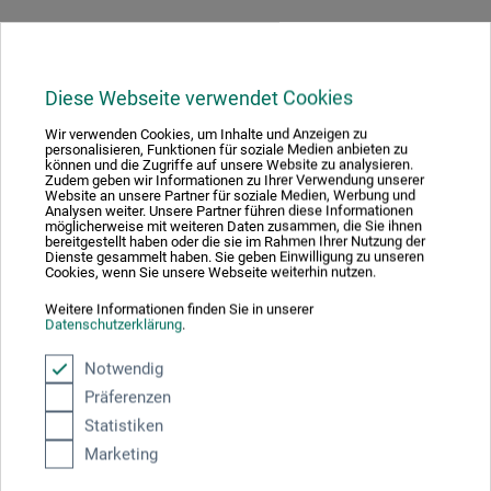
Diese Webseite verwendet Cookies
Hersteller-Kontakt
Wir verwenden Cookies, um Inhalte und Anzeigen zu
personalisieren, Funktionen für soziale Medien anbieten zu
können und die Zugriffe auf unsere Website zu analysieren.
Hier finden Sie die Kontaktdaten des Herstellers zu
Zudem geben wir Informationen zu Ihrer Verwendung unserer
diesem Produkt.
Website an unsere Partner für soziale Medien, Werbung und
Analysen weiter. Unsere Partner führen diese Informationen
möglicherweise mit weiteren Daten zusammen, die Sie ihnen
bereitgestellt haben oder die sie im Rahmen Ihrer Nutzung der
Marcó Dachs, S. A.
Dienste gesammelt haben. Sie geben Einwilligung zu unseren
Cookies, wenn Sie unsere Webseite weiterhin nutzen.
Avinguda de La Bisbal 18
17253 Mont-Ras/Girona
Weitere Informationen finden Sie in unserer
ES
Datenschutzerklärung
.
info@marcodachs.com
www.marcodachs.com
Notwendig
Präferenzen
Statistiken
Marketing
Kunden kauften auch