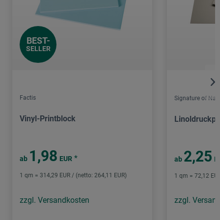
BEST-
SELLER
Factis
Signature of Nat
Vinyl-Printblock
Linoldruckpl
1,98
2,25
*
ab
EUR
ab
E
1 qm = 314,29 EUR / (netto: 264,11 EUR)
1 qm = 72,12 EUR
zzgl. Versandkosten
zzgl. Versan