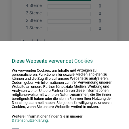
4 Sterne
0
3 Sterne
0
2 Sterne
0
1 Sterne
0
Produkt bewerten
Sagen Sie Ihre Meinung zu diesem Produkt
Diese Webseite verwendet Cookies
Wir verwenden Cookies, um Inhalte und Anzeigen zu
JETZT PRODUKT BEWERTEN
personalisieren, Funktionen für soziale Medien anbieten zu
können und die Zugriffe auf unsere Website zu analysieren.
Zudem geben wir Informationen zu Ihrer Verwendung unserer
Website an unsere Partner für soziale Medien, Werbung und
Analysen weiter. Unsere Partner führen diese Informationen
möglicherweise mit weiteren Daten zusammen, die Sie ihnen
17.12.2024
bereitgestellt haben oder die sie im Rahmen Ihrer Nutzung der
Dienste gesammelt haben. Sie geben Einwilligung zu unseren
super um Stempel zu schnitzen
Cookies, wenn Sie unsere Webseite weiterhin nutzen.
Produkt: Factis Printbl. ca.9,5x12,65cm -
Weitere Informationen finden Sie in unserer
Datenschutzerklärung
.
verifizierter Kauf