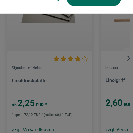
boesner
Signature of Nature
Linolgriff
Linoldruckplatte
2,60
2,25
*
EUR
ab
EUR
1 qm = 72,12 EUR / (netto: 60,61 EUR)
zzgl. Versandkosten
zzgl. Versan