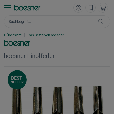
Übersicht
Das Beste von boesner
boesner Linolfeder
BEST-
SELLER