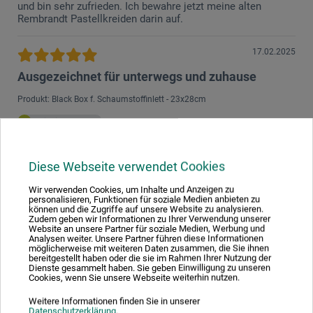
und bin sehr zufrieden. Ich bewahre jetzt meine alten
Rembrandt Pastellkreiden darin auf.
17.02.2025
Ausgezeichnet für unterwegs und zuhause
Produkt: Black Box f. Schaumstoffinlett - 23x28cm
verifizierter Kauf
Dieser Karton, zusammen mit dem Schaumstoffinlett (=bei
3 gebrochenen Softpastellsticks pro Vertiefung x30 = Platz
Diese Webseite verwendet Cookies
für 90 Farben!), ist hervorragend für den Transport von
Pastellen für kleine Fahrten wie auch für Reisen. Obenauf
Wir verwenden Cookies, um Inhalte und Anzeigen zu
noch ein dünnes Stück Schaumstoff legen und das Ganze
personalisieren, Funktionen für soziale Medien anbieten zu
können und die Zugriffe auf unsere Website zu analysieren.
fest zusammenbinden. (Ich habe mir dafür - im Internet -
Zudem geben wir Informationen zu Ihrer Verwendung unserer
dicke= ca. 1 cm breite Gummibänder gekauft, die alle 4
Website an unsere Partner für soziale Medien, Werbung und
Seiten eines Kartons zusammenbinden). Im Auto habe ich
Analysen weiter. Unsere Partner führen diese Informationen
möglicherweise mit weiteren Daten zusammen, die Sie ihnen
den Karton, zusammen mit den fertig geschnittenen
bereitgestellt haben oder die sie im Rahmen Ihrer Nutzung der
Sandpapieren (- in zwei, 1cm dicke Foamboards gelegt und
Dienste gesammelt haben. Sie geben Einwilligung zu unseren
ebenso durch robuste Gummibänder gebunden -), und
Cookies, wenn Sie unsere Webseite weiterhin nutzen.
übrigen Mal-Zutaten (z.B. Hartfaserplatte als Malunterlage,
Boesner-Ölmal-Schürze, noch mal 2 Foamboards +
Weitere Informationen finden Sie in unserer
Datenschutzerklärung
.
Gummibänder für die gemalten Bilder) in einen