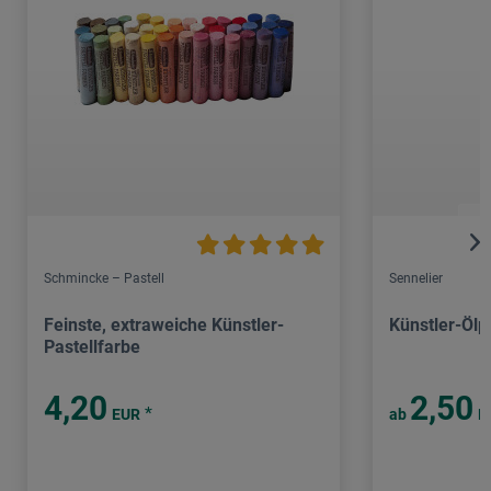
Schmincke – Pastell
Sennelier
Feinste, extraweiche Künstler-
Künstler-Ölp
Pastellfarbe
4,20
2,50
*
EUR
ab
E