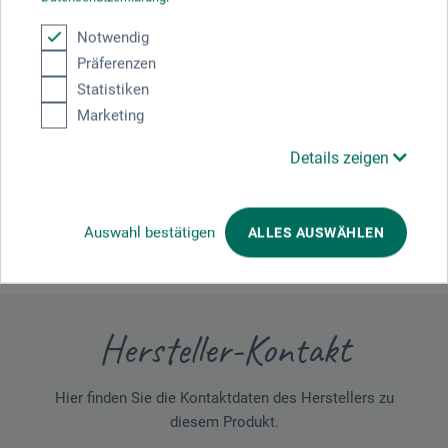
Plastikkarton gestellt, leicht abgepuffert mit Handtuch; und
es hat zwei 1000km-Reisen + mehrfaches Pleinair-Malen
Notwendig
perfekt überstanden. Ich hatte vorher einen Holzkoffer für
Präferenzen
Pastelle. Er ist jedoch schwer. Seit 1 Jahr bin ich nur noch
mit diesen leichten Kartons unterwegs. - Extratip für sehr
Statistiken
viele Softpastelsticks: zwei (!) Schaumstoff-Inlets direkt
Marketing
übereinander + darauf dünnes Schaumstoff in einen DINA4-
Karton von Boesner (=etwas länger und etwas höher -ca.
Details zeigen
4cm-als obiger) legen! = Platz für 180 Farbtöne und an der
Seite noch für einen Pinsel zum Abstauben bei Fehlern,
Kohle- u./o.Grafitstift u.ä.).
Auswahl bestätigen
ALLES AUSWÄHLEN
Hersteller-Kontakt
Hier finden Sie die Kontaktdaten des Herstellers zu
diesem Produkt.