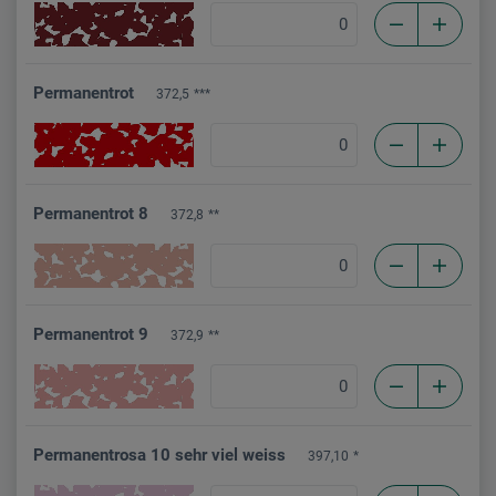
Permanentrot
372,5
***
Permanentrot 8
372,8
**
Permanentrot 9
372,9
**
Permanentrosa 10 sehr viel weiss
397,10
*