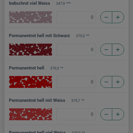
Indischrot viel Weiss
347,9
***
Permanentrot hell mit Schwarz
370,3
**
Permanentrot hell
370,5
**
Permanentrot hell mit Weiss
370,7
**
Permanentrot hell viel Weiss
370,9
**