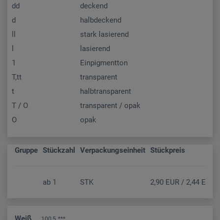
dd
deckend
d
halbdeckend
ll
stark lasierend
l
lasierend
1
Einpigmentton
T,tt
transparent
t
halbtransparent
T / O
transparent / opak
O
opak
Gruppe
Stückzahl
Verpackungseinheit
Stückpreis
ab
1
STK
2,90 EUR / 2,44 EUR (
Weiß
100,5
***