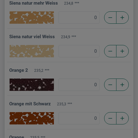
Siena natur mehr Weiss
234,8
***
Siena natur viel Weiss
234,9
***
Orange 2
235,2
***
Orange mit Schwarz
235,3
***
Orange
235,5
***