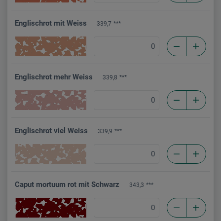
Englischrot mit Weiss
339,7
***
Englischrot mehr Weiss
339,8
***
Englischrot viel Weiss
339,9
***
Caput mortuum rot mit Schwarz
343,3
***