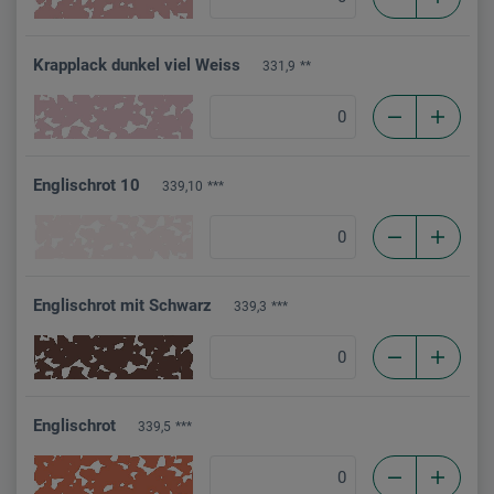
Krapplack dunkel viel Weiss
331,9
**
Englischrot 10
339,10
***
Englischrot mit Schwarz
339,3
***
Englischrot
339,5
***