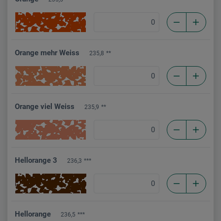
Orange mehr Weiss
235,8
**
Orange viel Weiss
235,9
**
Hellorange 3
236,3
***
Hellorange
236,5
***