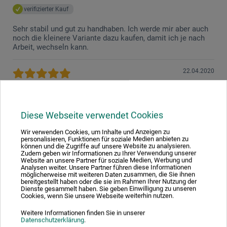
verifizierter Kauf
Sehr stabil und gut zu handhaben. Ich werde mir aber auch
noch die kleinere Variante dazu kaufen, damit ich je nach
Arbeit, wechseln kann.
22.04.2020
Stabil, angenehme Winkel
Produkt: Zeichenbrett
Diese Webseite verwendet Cookies
Das Zeichenbrett ist stabil und lässt sich gut verstellen.
Wir verwenden Cookies, um Inhalte und Anzeigen zu
personalisieren, Funktionen für soziale Medien anbieten zu
22.04.2020
können und die Zugriffe auf unsere Website zu analysieren.
Zudem geben wir Informationen zu Ihrer Verwendung unserer
Website an unsere Partner für soziale Medien, Werbung und
sinnvoller Helfer am Zeichentisch
Analysen weiter. Unsere Partner führen diese Informationen
möglicherweise mit weiteren Daten zusammen, die Sie ihnen
Produkt: boesner Zeichenbrett A3 Buche - ca. 44x33x53cm
bereitgestellt haben oder die sie im Rahmen Ihrer Nutzung der
Dienste gesammelt haben. Sie geben Einwilligung zu unseren
Cookies, wenn Sie unsere Webseite weiterhin nutzen.
verifizierter Kauf
Weitere Informationen finden Sie in unserer
Ob als Ablage zur Ansicht von Skizzen oder als
Datenschutzerklärung
.
Zeichengrund für kleinere Arbeiten ist das Zeichenbrett eine