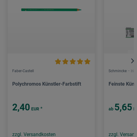
Faber-Castell
Schmincke – Hor
Polychromos Künstler-Farbstift
Feinste Küns
2,40
5,65
*
EUR
ab
E
zzgl. Versandkosten
zzgl. Versan