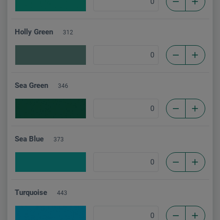
Holly Green
312
Sea Green
346
Sea Blue
373
Turquoise
443