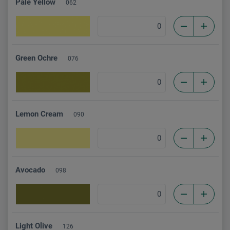
Pale Yellow
062
Green Ochre
076
Lemon Cream
090
Avocado
098
Light Olive
126