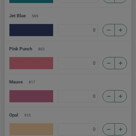
Jet Blue
569
Pink Punch
803
Mauve
817
Opal
910