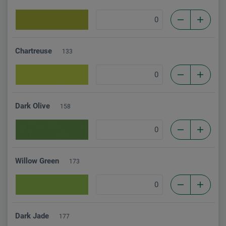
Chartreuse
133
Dark Olive
158
Willow Green
173
Dark Jade
177