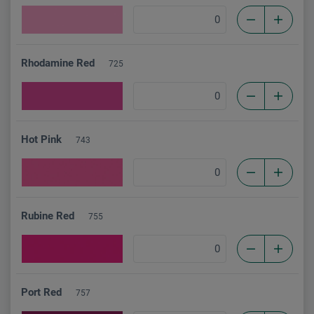
Rhodamine Red
725
Hot Pink
743
Rubine Red
755
Port Red
757