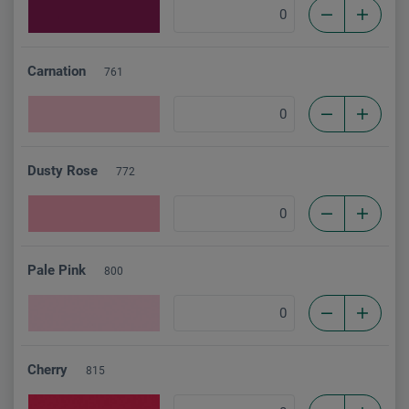
Carnation
761
Dusty Rose
772
Pale Pink
800
Cherry
815