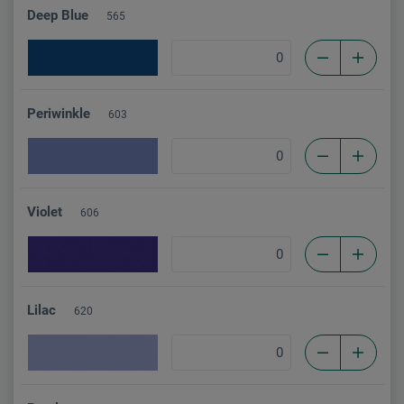
Deep Blue
565
Periwinkle
603
Violet
606
Lilac
620