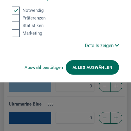
Peacock Blue
533
Notwendig
Präferenzen
Statistiken
Marketing
Cobalt Blue
535
Details zeigen
Auswahl bestätigen
ALLES AUSWÄHLEN
Mist Purple
553
Ultramarine Blue
555