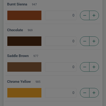
Burnt Sienna
947
Chocolate
969
Saddle Brown
977
Chrome Yellow
985