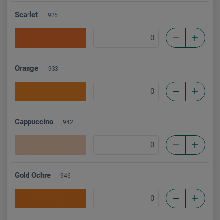
Scarlet
925
Orange
933
Cappuccino
942
Gold Ochre
946