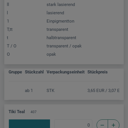
ll
stark lasierend
l
lasierend
1
Einpigmentton
T,tt
transparent
t
halbtransparent
T / O
transparent / opak
O
opak
Gruppe
Stückzahl
Verpackungseinheit
Stückpreis
ab
1
STK
3,65 EUR / 3,07 EUR (
Tiki Teal
407