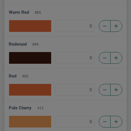
Warm Red
885
Redwood
899
Red
905
Pale Cherry
912