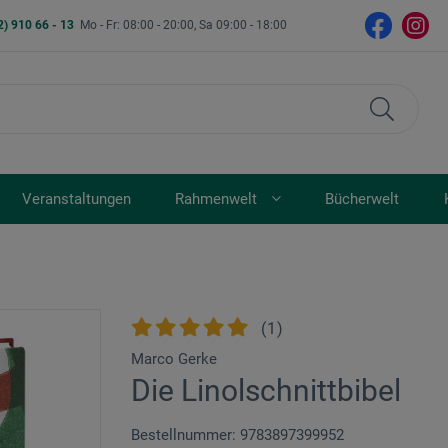
2) 910 66 - 13
Mo - Fr: 08:00 - 20:00, Sa 09:00 - 18:00
Veranstaltungen
Rahmenwelt
Bücherwelt
(
1
)
Marco Gerke
Die Linolschnittbibel
Bestellnummer: 9783897399952