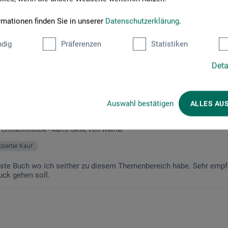
rmationen finden Sie in unserer
Datenschutzerklärung
.
dig
Präferenzen
Statistiken
l"
Deta
Auswahl bestätigen
ALLES AU
 Linolschnittbibel - Marco Gerke, VDG Weimar
fizierter Kauf
ste Buch wo ich seither zu diesem Themenbereich habe. Sehr empf
uck gehen soll.