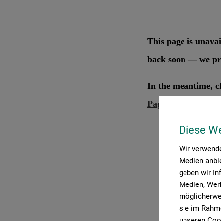
Diese W
Wir verwende
Medien anbie
geben wir In
Medien, Werb
P
möglicherwei
sie im Rahme
unseren Cook