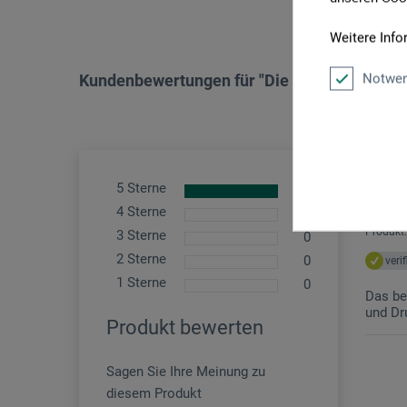
Weitere Info
Notwen
Kundenbewertungen für "Die Linolschnittbibe
5 Sterne
1
Topp
4 Sterne
0
Produkt:
3 Sterne
0
2 Sterne
0
veri
1 Sterne
0
Das be
und Dr
Produkt bewerten
Sagen Sie Ihre Meinung zu
diesem Produkt