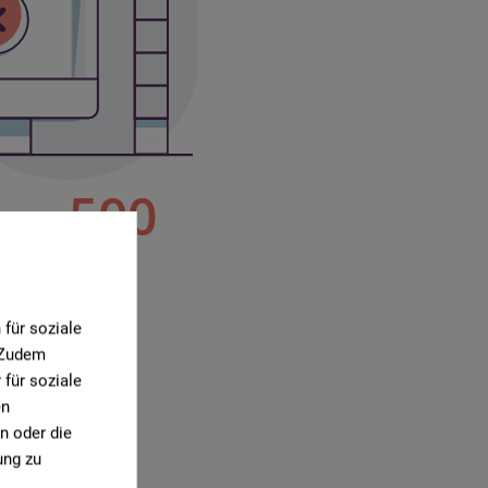
für soziale
. Zudem
für soziale
en
1)
n oder die
ung zu