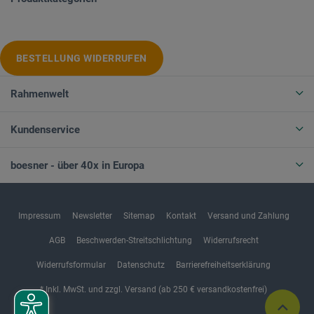
BESTELLUNG WIDERRUFEN
Rahmenwelt
Kundenservice
boesner - über 40x in Europa
Impressum
Newsletter
Sitemap
Kontakt
Versand und Zahlung
AGB
Beschwerden-Streitschlichtung
Widerrufsrecht
Widerrufsformular
Datenschutz
Barrierefreiheitserklärung
* Inkl. MwSt. und zzgl. Versand (ab 250 € versandkostenfrei)