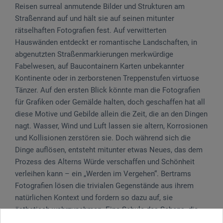
Reisen surreal anmutende Bilder und Strukturen am
Straßenrand auf und hält sie auf seinen mitunter
rätselhaften Fotografien fest. Auf verwitterten
Hauswänden entdeckt er romantische Landschaften, in
abgenutzten Straßenmarkierungen merkwürdige
Fabelwesen, auf Baucontainern Karten unbekannter
Kontinente oder in zerborstenen Treppenstufen virtuose
Tänzer. Auf den ersten Blick könnte man die Fotografien
für Grafiken oder Gemälde halten, doch geschaffen hat all
diese Motive und Gebilde allein die Zeit, die an den Dingen
nagt. Wasser, Wind und Luft lassen sie altern, Korrosionen
und Kollisionen zerstören sie. Doch während sich die
Dinge auflösen, entsteht mitunter etwas Neues, das dem
Prozess des Alterns Würde verschaffen und Schönheit
verleihen kann – ein „Werden im Vergehen“. Bertrams
Fotografien lösen die trivialen Gegenstände aus ihrem
natürlichen Kontext und fordern so dazu auf, sie
ästhetisch wahrzunehmen. Eine Schule des Sehens, die
den Blick für die Sensationen des Alltags schärft.