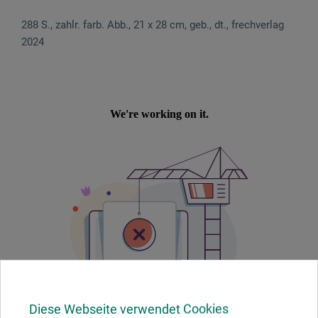
288 S., zahlr. farb. Abb., 21 x 28 cm, geb., dt., frechverlag
2024
Diese Webseite verwendet Cookies