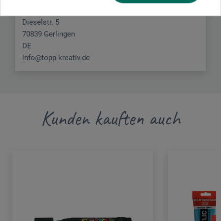
frechverlag
Dieselstr. 5
70839 Gerlingen
DE
info@topp-kreativ.de
Kunden kauften auch