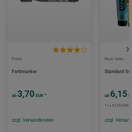
Posca
Royal Talens – 
Farbmarker
Standard Ser
3,70
6,15
*
ab
EUR
ab
E
1 l = 51,25 EUR /
zzgl. Versandkosten
zzgl. Versan