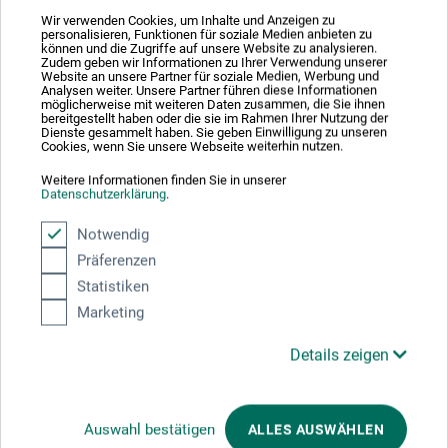
Wir verwenden Cookies, um Inhalte und Anzeigen zu
personalisieren, Funktionen für soziale Medien anbieten zu
können und die Zugriffe auf unsere Website zu analysieren.
Produktbewertungen (0)
Zudem geben wir Informationen zu Ihrer Verwendung unserer
Website an unsere Partner für soziale Medien, Werbung und
Analysen weiter. Unsere Partner führen diese Informationen
möglicherweise mit weiteren Daten zusammen, die Sie ihnen
bereitgestellt haben oder die sie im Rahmen Ihrer Nutzung der
Schreiben Sie die erste Bewertung zu diesem Produkt
Dienste gesammelt haben. Sie geben Einwilligung zu unseren
Cookies, wenn Sie unsere Webseite weiterhin nutzen.
Weitere Informationen finden Sie in unserer
JETZT PRODUKT BEWERTEN
Datenschutzerklärung
.
Notwendig
Präferenzen
Statistiken
Marketing
Hersteller-Kontakt
Details zeigen
Hier finden Sie die Kontaktdaten des Herstellers zu
diesem Produkt.
Auswahl bestätigen
ALLES AUSWÄHLEN