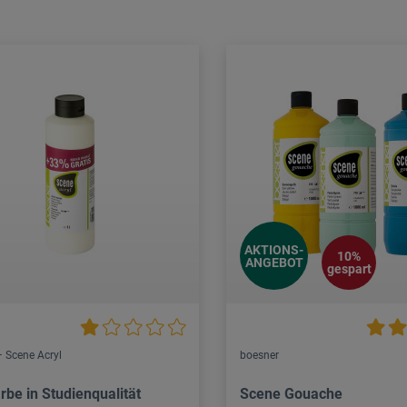
AKTIONS-
10%
ANGEBOT
gespart
 Scene Acryl
boesner
rbe in Studienqualität
Scene Gouache