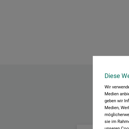
Diese W
Wir verwende
Medien anbie
geben wir In
Medien, Werb
möglicherwei
sie im Rahme
unseren Cook