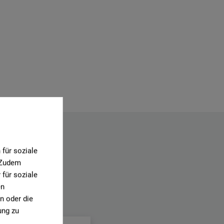
für soziale
. Zudem
für soziale
en
n oder die
.
ung zu