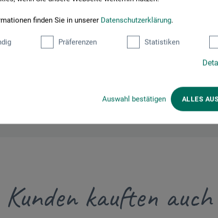
idt
rmationen finden Sie in unserer
Datenschutzerklärung
.
dig
Präferenzen
Statistiken
Deta
schmidt.de
Auswahl bestätigen
ALLES AU
Kunden kauften auch