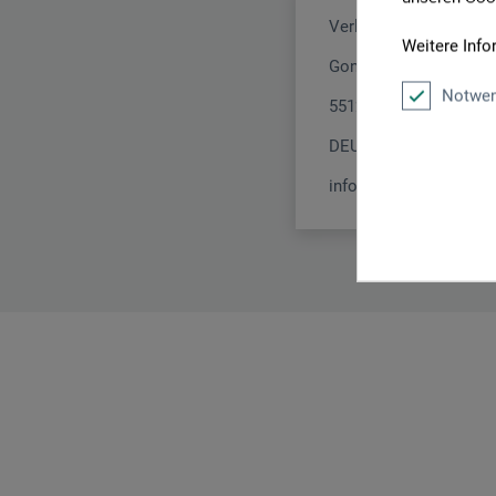
Verlag Hermann Schm
Weitere Info
Gonsenheimer Str. 56
Notwen
55126 Mainz
DEUTSCHLAND
info@verlag-hermann-