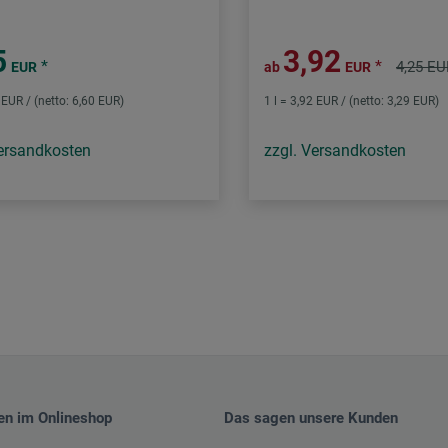
5
3,92
*
*
4,25 EU
EUR
ab
EUR
5 EUR / (netto: 6,60 EUR)
1 l = 3,92 EUR / (netto: 3,29 EUR)
Versandkosten
zzgl. Versandkosten
en im Onlineshop
Das sagen unsere Kunden